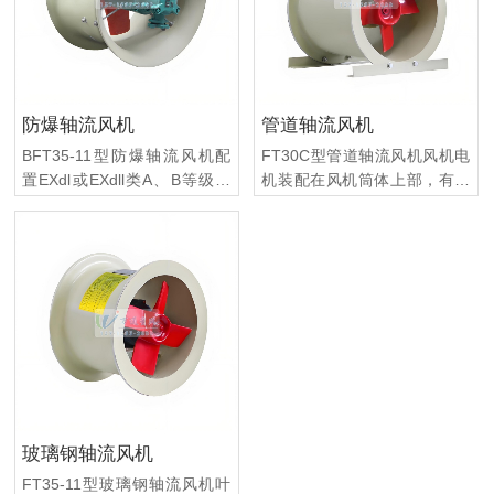
防爆轴流风机
管道轴流风机
BFT35-11型防爆轴流风机配
FT30C型管道轴流风机风机电
置EXdl或EXdll类A、B等级防
机装配在风机筒体上部，有可
爆隔离型电机制作而成。可输
调的电机支承座板，采用角带
送含有甲烷、乙烷、丙烷、苯
传动，从而使风机所输送的各
乙烯、 甲苯、二甲苯、一氧化
种耐腐性气体与电机隔离，保
碳、醋酸、煤油、汽油、呋喃
证电机使用寿命。
等易燃、易爆挥发性气体。
玻璃钢轴流风机
FT35-11型玻璃钢轴流风机叶