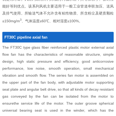
能好等到优点。该系列风机主要适用于一般工业管道串联加压、送风
及排气使用。所输送气体不允许含有粘性物质、所含粉尘及硬质颗粒
3
≤150mg/m
、气体温度≤60℃、相对湿度≤100%。
FT30C pipeline axial fan
The FT30C type glass fiber reinforced plastic motor external axial
flow fan has the characteristics of reasonable structure, simple
design, high static pressure and efficiency, good anticorrosive
performance, low noise, smooth operation, small mechanical
vibration and smooth flow. The series fan motor is assembled on
the upper part of the fan body, with adjustable motor supporting
seat plate and angular belt drive, so that all kinds of decay resistant
gas conveyed by the fan can be isolated from the motor to
ensurethe service life of the motor. The outer groove spherical
universal bearing seat is used in the winder, which has the