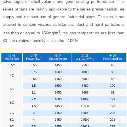
advantages of small volume and good sealing performance. This
series of fans are mainly applicable to the series pressurization, air
supply and exhaust use of general industrial pipes. The gas is not
allowed to contain viscous substances, dust and hard particles is
3
less than or equal to 150mg/m
, the gas temperature are less than
60, the relative humidity is less than 100%.
流 量
机 号
功 率
转 速
全 压
3
Model(No)
Power(Kw)
Speed(r/min)
Pressure(Pa)
Volume(M
/h)
3.5C
0.55
1450
2500
40
0.75
1600
4000
86
4C
0.55
1450
3500
66
1.5
1600
8460
100
5C
1.1
1450
7667
82
2.2
1600
14000
179
6C
1.5
1450
11590
123
7C
3
1450
19000
226
8C
4
1450
24500
221
9C
5.5
1450
31421
215