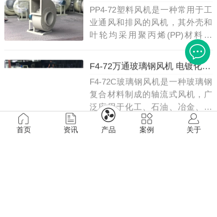
性。与4-72A型号相同，4-72C不
PP4-72塑料风机是一种常用于工
锈钢风机的外壳和叶轮均采用不
业通风和排风的风机，其外壳和
锈钢材料，具有较好的耐腐蚀性
叶轮均采用聚丙烯(PP)材料制
和强度，适用于处理一些特殊气
成。相比于其他材质的风机，
体或液体环境。需要注意的是，
PP4-72塑料风机具有优异的耐腐
在使用4-72C不锈钢风机时应注意
F4-72万通玻璃钢风机 电镀化工抽风用 耐腐蚀防腐防爆离心通风机
蚀性和较高的强度，适用于处理
其...
F4-72C玻璃钢风机是一种玻璃钢
一些酸碱性或腐蚀性气体或液体
复合材料制成的轴流式风机，广
环境。PP4-72塑料风机采用前倾
泛应用于化工、石油、冶金、医
式叶轮结构，具有较高的风量和
药、电子等领域的通风和排风系
风压，适用于需要较高压力和流
首页
资讯
产品
案例
关于
统中。该风机具有重量轻、耐腐
量的工作环境。其结构紧凑、重
万通玻璃钢风机适合哪些行业使用？
蚀、耐高温、强度高、防静电等
量轻...
广州万通风机制造的广州万通玻
特点，适用于在酸碱腐蚀性气体
璃钢风机具有高性能、低消耗、
或液体环境中工作的场合。F4-
低振动及低噪音等特点，广泛应
72C玻璃钢风机采用玻璃钢材料制
用在纺织印染业、精密电子、半
成的叶轮，具有优异的防腐性能
导体工业、化工、医药、食品、
和较高的强度，同时结构紧凑、
电镀、电力、钢铁行业、冶金、