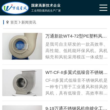
国家高新技术企业
工业用防腐风机生产厂家
首页
新闻资讯
万通新款WT4-72型PE塑料风机离心式实验室通风耐酸碱大风量低噪声
是我司自主研发的一款高效率、
高性能、低耗能环保风机。风机
蜗壳和风轮采用模压一体成型，
进出风都采用标准圆形接口
（160、200、250、300）非常方
WT-CF-II多翼式低噪音不锈钢电镀化工抽风用耐腐蚀防腐离心通风机
便接标准的塑料管道。该系列风
CF-II多翼式低噪音不锈钢风机是
机为圆形接口单进风离心风机，
一种专门用于工业通风和排风的
采用后倾离心风轮与电机直连，
风机，具有低噪音、高效率和节
客户可以根据自身需要调整出风
能等特点。其叶轮采用多翼式设
口的角度。
计，可以减少噪音，提高效率，
9-19万通不锈钢风机电镀化工抽风用耐腐蚀防腐防爆离心通风机