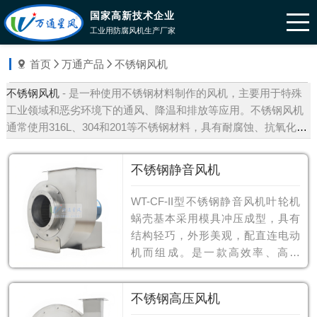
国家高新技术企业
工业用防腐风机生产厂家
首页
万通产品
不锈钢风机
不锈钢风机
- 是一种使用不锈钢材料制作的风机，主要用于特殊
工业领域和恶劣环境下的通风、降温和排放等应用。不锈钢风机
通常使用316L、304和201等不锈钢材料，具有耐腐蚀、抗氧化、
抗磨损、高温抗性、防爆、防腐蚀等优点。不锈钢风机在特殊的
工业领域得到广泛应用，如在海洋环境、化工、制药、食品加工
不锈钢静音风机
等领域中。此外，不锈钢风机还具有美观大方的外观设计和长久
的使用寿命。
WT-CF-II型不锈钢静音风机叶轮机
蜗壳基本采用模具冲压成型，具有
结构轻巧，外形美观，配直连电动
机而组成。是一款高效率、高性
能、低耗能环保风机。
不锈钢高压风机