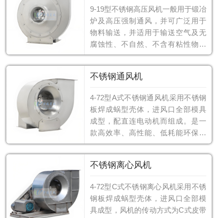
9-19型不锈钢高压风机一般用于锻冶
炉及高压强制通风，并可广泛用于
物料输送，并适用于输送空气及无
腐蚀性、不自然、不含有粘性物质
之气体。
不锈钢通风机
4-72型A式不锈钢通风机采用不锈钢
板焊成蜗型壳体，进风口全部模具
成型，配直连电动机而组成。是一
款高效率、高性能、低耗能环保风
机。可输送含酸碱成分及化学成分
的腐蚀性有毒气体。
不锈钢离心风机
4-72型C式不锈钢离心风机采用不锈
钢板焊成蜗型壳体，进风口全部模
具成型，风机的传动方式为C式皮带