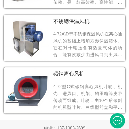
传动。是一款高效率、高性能、低
耗能环保风机。具有耐化学腐蚀、
不易老化、机械振动小、噪音低、
不锈钢保温风机
运转平稳等特点。
4-72A\D型不锈钢保温风机在离心通
风机的基础上增加方形保温箱体。
它在对于输送含有热量气体的场
合，能有效减少由进风口到出风口
热量的散失，从而确保气体温度的
稳定性。
碳钢离心风机
4-72型C式碳钢离心风机叶轮、机
壳、进风口、机架、轴承箱等皮带
传动而组成。叶轮：由10个后倾斜
的机翼型叶片、曲线型前盘和平板
后盘组成。并经过动平衡校正，气
动性能，故运转平衡、振动小、效
率高、寿命长等特点。
电话：
137-1083-2699