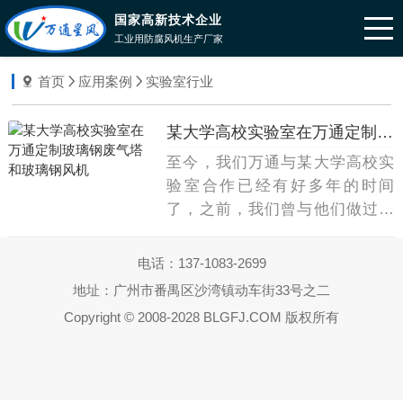
国家高新技术企业
工业用防腐风机生产厂家
首页
应用案例
实验室行业
某大学高校实验室在万通定制玻璃钢废气塔和玻璃钢风机
至今，我们万通与某大学高校实
验室合作已经有好多年的时间
了，之前，我们曾与他们做过回
访，提及“为什么会一直选择我们
万通玻璃钢风机？”他们表示主要
电话：
137-1083-2699
有以下三个方面的原因：1.产品创
地址：广州市番禺区沙湾镇动车街33号之二
新能力很强，能够根据客户施工
Copyright © 2008-2028 BLGFJ.COM 版权所有
现场的实际情况，生产出不同产
品，很好的解决我们遇到的难
题。2.交货非常准时，从合作开始
到现在，从来没有出现过