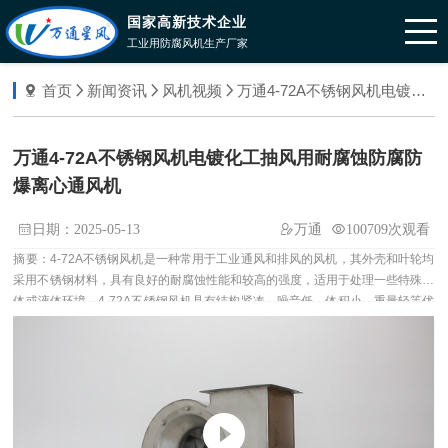
国家高新技术企业
工业用防腐风机生产厂家
首页
新闻资讯
风机视频
万通4-72A不锈钢风机电镀化工抽风用耐腐蚀防腐防爆离心通风机
万通4-72A不锈钢风机电镀化工抽风用耐腐蚀防腐防
爆离心通风机
日期：2025-05-13
万通
100709次观看
摘要：4-72A不锈钢风机是一种常用于工业通风和排风的风机，其外壳和叶轮均
采用不锈钢材料，具有良好的耐腐蚀性能和较高的强度，适用于处理一些特殊气
体或液体环境。4-72A不锈钢风机具有结构紧凑、噪音低、体积小、重量轻等优
点，同时还具有较高的可靠性和使用寿命。在使用时应注意定期进行保养和维
护，以确保其长期稳定运行。