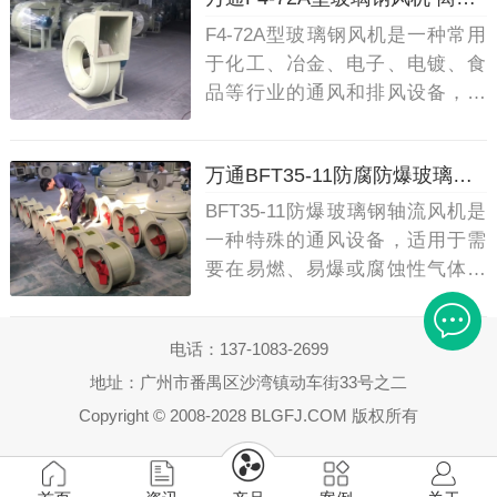
蚀性和较高的强度，适用于处理
一些酸碱性或腐蚀性气体或液体
F4-72A型玻璃钢风机是一种常用
环境。PP4-72塑料...
于化工、冶金、电子、电镀、食
品等行业的通风和排风设备，其
外壳和叶轮均采用玻璃钢复合材
料制成。相比于其他材质的风
万通BFT35-11防腐防爆玻璃钢轴流风机 管道式风机 低噪声圆筒风机
机，F4-72A型玻璃钢风机具有较
高的耐腐蚀性和强度，适用于处
BFT35-11防爆玻璃钢轴流风机是
理一些酸碱性或腐蚀...
一种特殊的通风设备，适用于需
要在易燃、易爆或腐蚀性气体或
液体环境中进行通风或排风的场
合。该风机采用玻璃钢复合材料
电话：
137-1083-2699
制成，具有较高的耐腐蚀性和强
地址：广州市番禺区沙湾镇动车街33号之二
度，同时还具有防爆性能，符合
国家相关标准和要求...
Copyright © 2008-2028 BLGFJ.COM 版权所有