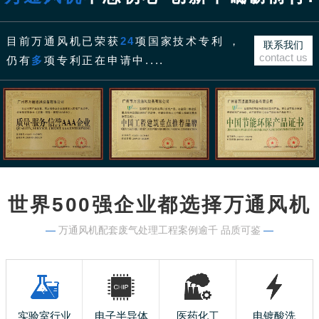
目前万通风机已荣获
24
项国家技术专利 ，
联系我们
contact us
仍有
多
项专利正在申请中....
世界500强企业都选择万通风机
—
万通风机配套废气处理工程案例逾千 品质可鉴
—
实验室行业
电子半导体
医药化工
电镀酸洗