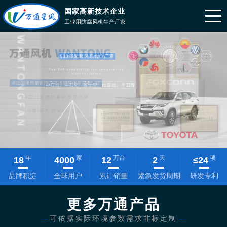
国家高新技术企业
工业用防腐风机生产厂家
年
家
万台
天
项
18
4000
12
2
≤
24
品牌积淀
全球用户
累计销量
紧急发货周期
研发专利
更多万通产品
—
可依据实际环境参数需求非标定制
—