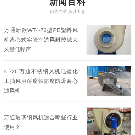
新闻百科
—
因为专业 所以出众
—
万通新款WT4-72型PE塑料风
机离心式实验室通风耐酸碱大
风量低噪声
4-72C万通不锈钢风机电镀化
工抽风用耐腐蚀防腐防爆离心
通风机
万通玻璃钢风机适合哪些行业
使用？