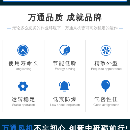
万通品质 成就品牌
—
无论多么恶劣的作业环境下，万通风机皆可高效稳定的运作
—
使用寿命长
节能低噪
精致外型
long lasting
Energy saving
Exquisite appearance
运转稳定
低震防爆
气密性佳
Stable operation
Low shock explosion
Good air tightness
万通风机
不忘初心 创新中砥砺前行!