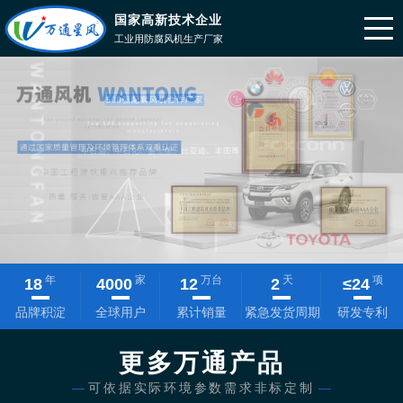
国家高新技术企业
工业用防腐风机生产厂家
年
家
万台
天
项
18
4000
12
2
≤
24
品牌积淀
全球用户
累计销量
紧急发货周期
研发专利
更多万通产品
—
可依据实际环境参数需求非标定制
—