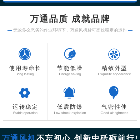
万通品质 成就品牌
—
无论多么恶劣的作业环境下，万通风机皆可高效稳定的运作
—
使用寿命长
节能低噪
精致外型
long lasting
Energy saving
Exquisite appearance
运转稳定
低震防爆
气密性佳
Stable operation
Low shock explosion
Good air tightness
万通风机
不忘初心 创新中砥砺前行!