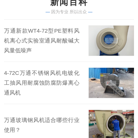
新闻百科
—
因为专业 所以出众
—
万通新款WT4-72型PE塑料风
机离心式实验室通风耐酸碱大
风量低噪声
4-72C万通不锈钢风机电镀化
工抽风用耐腐蚀防腐防爆离心
通风机
万通玻璃钢风机适合哪些行业
使用？