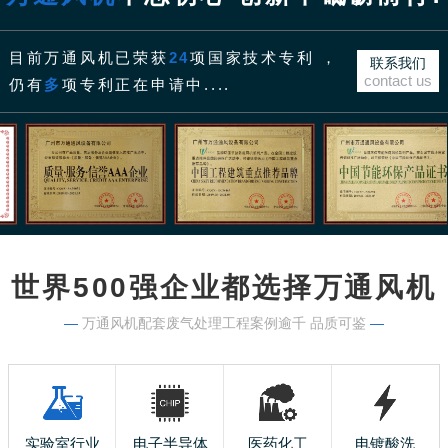
目前万通风机已荣获
24
项国家技术专利 ，
联系我们
contact us
仍有
多
项专利正在申请中....
世界500强企业都选择万通风机
—
万通风机配套废气处理工程案例逾千 品质可鉴
—
实验室行业
电子半导体
医药化工
电镀酸洗