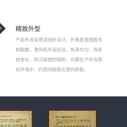
精致外型
6
产品外观采用流线形设计，外表面使用胶衣
树脂膜，使风机外观光洁、色泽均匀、具有
抗老化，防污染物的吸附，长期在户外及恶
劣环境中，仍保持舰丽光滑的表面。