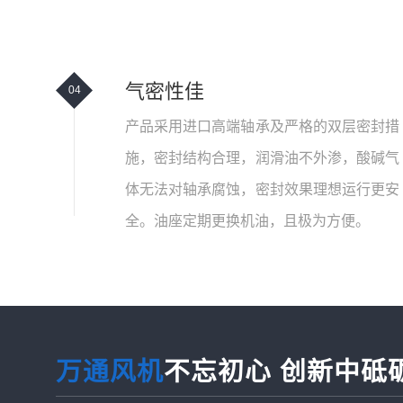
气密性佳
04
产品采用进口高端轴承及严格的双层密封措
施，密封结构合理，润滑油不外渗，酸碱气
体无法对轴承腐蚀，密封效果理想运行更安
全。油座定期更换机油，且极为方便。
万通风机
不忘初心 创新中砥