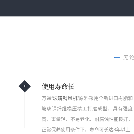
—
无
使用寿命长
01
万通“
玻璃钢风机
”原料采用全新进口树脂和
玻璃钢纤维模压精工打磨成型，具有强度
高、重量轻、不易老化、耐腐蚀性能良好，
正常保养使用条件下，寿命可长达8年以上