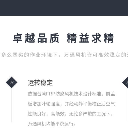
卓越品质 精益求精
论多么恶劣的作业环境下，万通风机皆可高效稳定的
运转稳定
02
0
依据台湾FRP防腐风机技术设计标准，前盖
板增加叶轮强度，并经动静平衡校正后空气
性能良好，高能效，无论多严峻的工况下，
万通风机均能平稳运行。