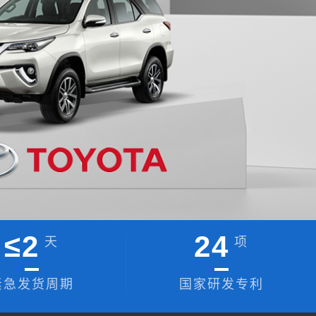
≤
2
24
天
项
紧急发货周期
国家研发专利