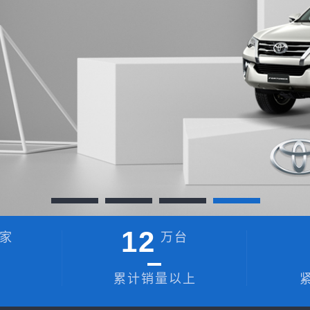
12
家
万台
累计销量以上