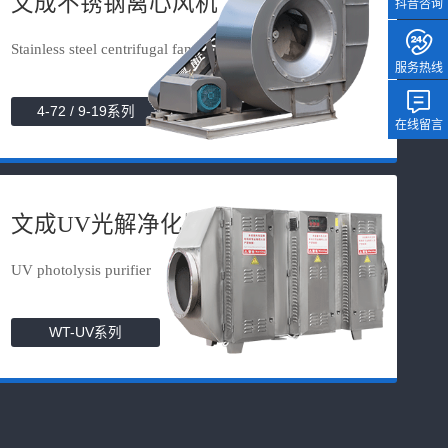
文成不锈钢离心风机
抖音咨询
Stainless steel centrifugal fan
服务热线
4-72 / 9-19系列
在线留言
文成UV光解净化器
UV photolysis purifier
WT-UV系列