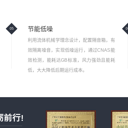
节能低噪
05
0
利用流体机械学理念设计，配置隔音箱，有
效隔离噪音，实现低噪运行，通过CNAS能
效检测，能耗达GB标准，风力强劲且能耗
低，大大降低后期运行成本。
砺前行!