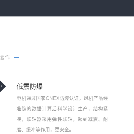
运作
—
低震防爆
3
电机通过国家CNEX防爆认证，风机产品经
准确的数据计算后科学设计生产，结构紧
凑，联轴器采用弹性联轴，起到减震、耐
磨、缓冲等作用，更安全。