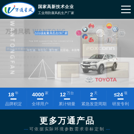
国家高新技术企业
工业用防腐风机生产厂家
年
家
万台
天
项
18
4000
12
2
≤
24
品牌积淀
全球用户
累计销量
紧急发货周期
研发专利
更多万通产品
—
可依据实际环境参数需求非标定制
—