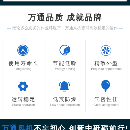
万通品质 成就品牌
—
无论多么恶劣的作业环境下，万通风机皆可高效稳定的运作
—
使用寿命长
节能低噪
精致外型
long lasting
Energy saving
Exquisite appearance
运转稳定
低震防爆
气密性佳
Stable operation
Low shock explosion
Good air tightness
万通风机
不忘初心 创新中砥砺前行!