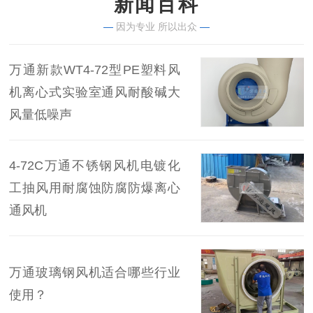
新闻百科
—
因为专业 所以出众
—
万通新款WT4-72型PE塑料风
机离心式实验室通风耐酸碱大
风量低噪声
4-72C万通不锈钢风机电镀化
工抽风用耐腐蚀防腐防爆离心
通风机
万通玻璃钢风机适合哪些行业
使用？