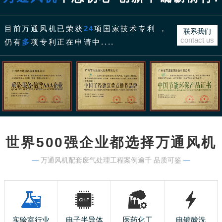
目前万通风机已荣获
24
项国家技术专利 ，
联系我们
contact us
仍有
多
项专利正在申请中....
世界500强企业都选择万通风机
—
万通风机配套废气处理工程案例逾千 品质可鉴
—
实验室行业
电子半导体
医药化工
电镀酸洗