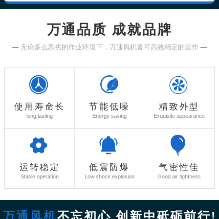
万通品质 成就品牌
—
无论多么恶劣的作业环境下，万通风机皆可高效稳定的运作
—
使用寿命长
节能低噪
精致外型
long lasting
Energy saving
Exquisite appearance
运转稳定
低震防爆
气密性佳
Stable operation
Low shock explosion
Good air tightness
万通风机
不忘初心 创新中砥砺前行!