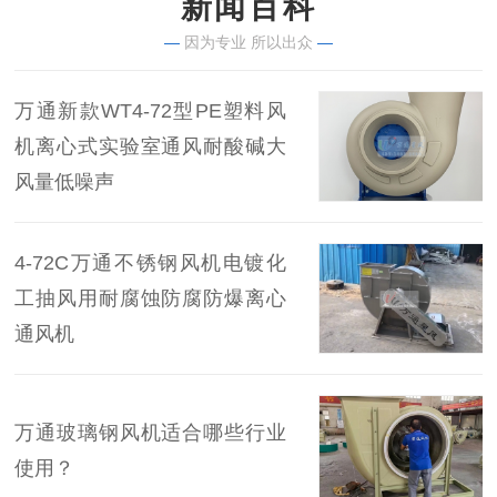
新闻百科
—
因为专业 所以出众
—
万通新款WT4-72型PE塑料风
机离心式实验室通风耐酸碱大
风量低噪声
4-72C万通不锈钢风机电镀化
工抽风用耐腐蚀防腐防爆离心
通风机
万通玻璃钢风机适合哪些行业
使用？