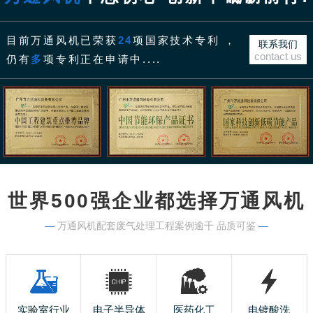
目前万通风机已荣获
24
项国家技术专利 ，
联系我们
contact us
仍有
多
项专利正在申请中....
世界500强企业都选择万通风机
—
万通风机配套废气处理工程案例逾千 品质可鉴
—
实验室行业
电子半导体
医药化工
电镀酸洗