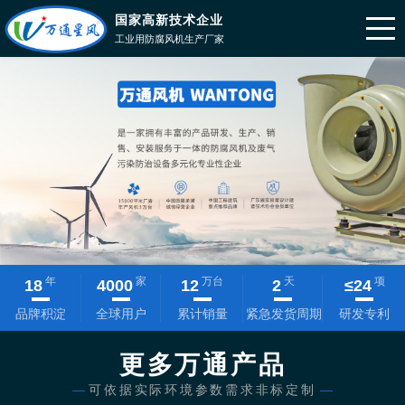
国家高新技术企业
工业用防腐风机生产厂家
年
家
万台
天
项
18
4000
12
2
≤
24
品牌积淀
全球用户
累计销量
紧急发货周期
研发专利
更多万通产品
—
可依据实际环境参数需求非标定制
—