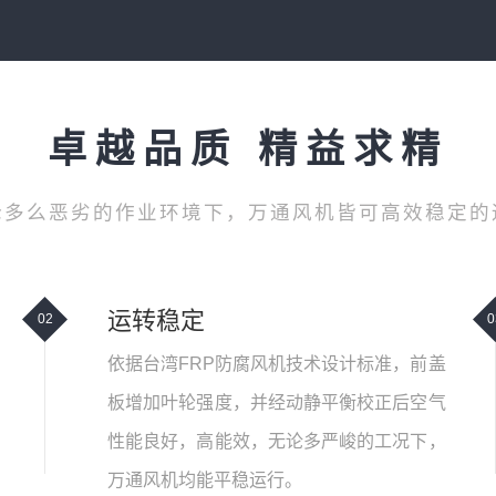
卓越品质 精益求精
论多么恶劣的作业环境下，万通风机皆可高效稳定的
运转稳定
02
0
依据台湾FRP防腐风机技术设计标准，前盖
板增加叶轮强度，并经动静平衡校正后空气
性能良好，高能效，无论多严峻的工况下，
万通风机均能平稳运行。