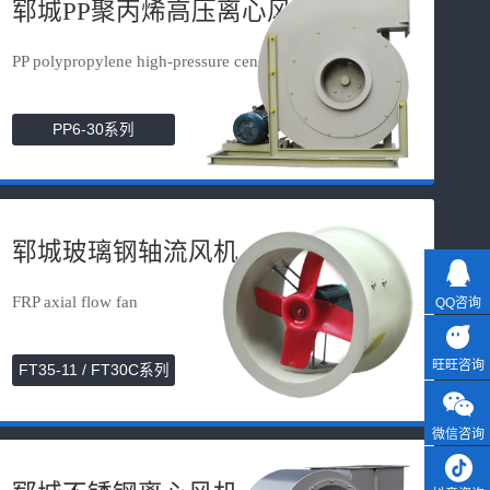
郓城PP聚丙烯高压离心风机
PP polypropylene high-pressure cen...
PP6-30系列
郓城玻璃钢轴流风机
FRP axial flow fan
QQ咨询
旺旺咨询
FT35-11 / FT30C系列
微信咨询