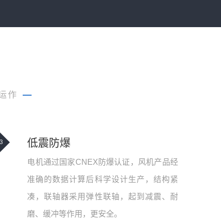
运作
—
低震防爆
3
电机通过国家CNEX防爆认证，风机产品经
准确的数据计算后科学设计生产，结构紧
凑，联轴器采用弹性联轴，起到减震、耐
磨、缓冲等作用，更安全。