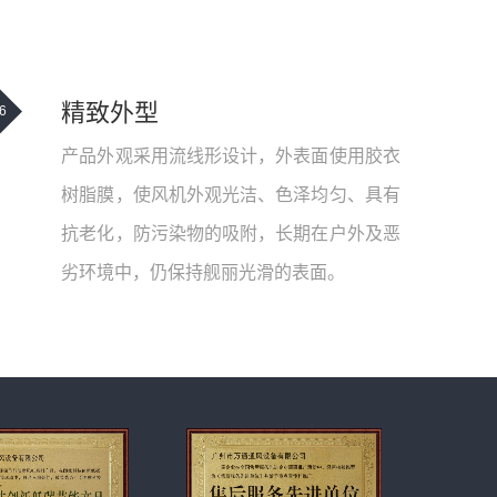
精致外型
6
产品外观采用流线形设计，外表面使用胶衣
树脂膜，使风机外观光洁、色泽均匀、具有
抗老化，防污染物的吸附，长期在户外及恶
劣环境中，仍保持舰丽光滑的表面。