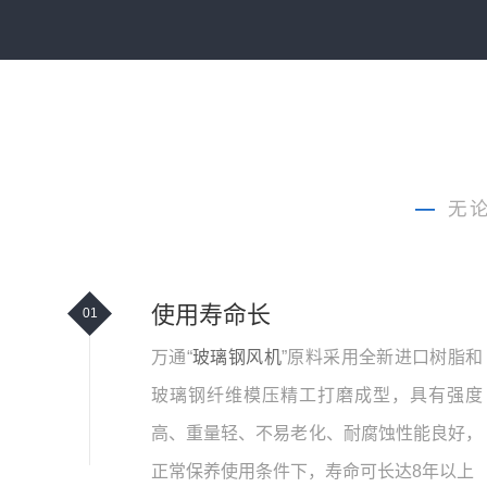
—
无
使用寿命长
01
万通“
玻璃钢风机
”原料采用全新进口树脂和
玻璃钢纤维模压精工打磨成型，具有强度
高、重量轻、不易老化、耐腐蚀性能良好，
正常保养使用条件下，寿命可长达8年以上