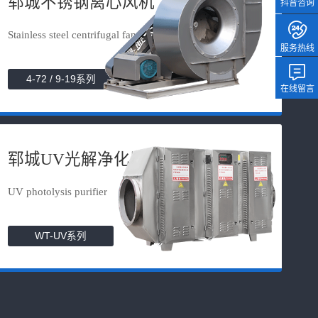
郓城不锈钢离心风机
抖音咨询
Stainless steel centrifugal fan
服务热线
4-72 / 9-19系列
在线留言
郓城UV光解净化器
UV photolysis purifier
WT-UV系列