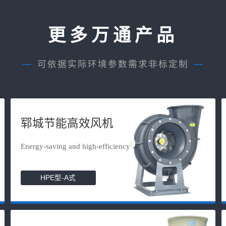
更多万通产品
—
可依据实际环境参数需求非标定制
—
郓城节能高效风机
Energy-saving and high-efficiency f...
HPE型-A式