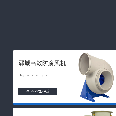
郓城高效防腐风机
High efficiency fan
WT4-72型-A式