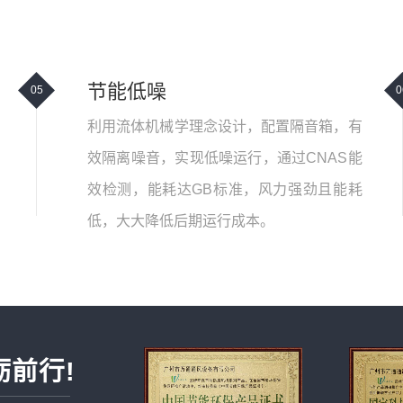
节能低噪
05
0
利用流体机械学理念设计，配置隔音箱，有
效隔离噪音，实现低噪运行，通过CNAS能
效检测，能耗达GB标准，风力强劲且能耗
低，大大降低后期运行成本。
砺前行!