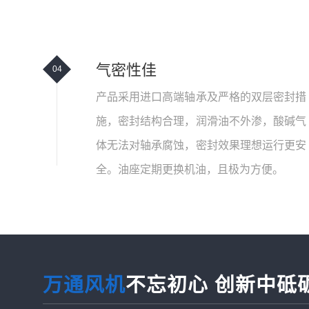
气密性佳
04
产品采用进口高端轴承及严格的双层密封措
施，密封结构合理，润滑油不外渗，酸碱气
体无法对轴承腐蚀，密封效果理想运行更安
全。油座定期更换机油，且极为方便。
万通风机
不忘初心 创新中砥