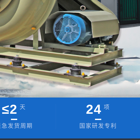
≤
2
24
天
项
紧急发货周期
国家研发专利