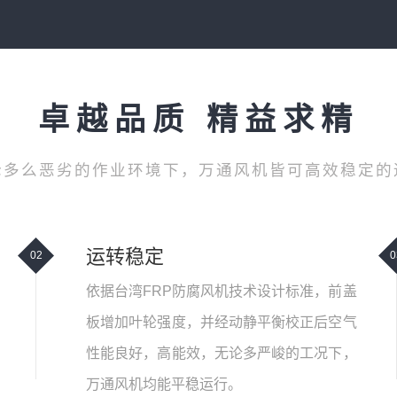
卓越品质 精益求精
论多么恶劣的作业环境下，万通风机皆可高效稳定的
运转稳定
02
0
依据台湾FRP防腐风机技术设计标准，前盖
板增加叶轮强度，并经动静平衡校正后空气
性能良好，高能效，无论多严峻的工况下，
万通风机均能平稳运行。