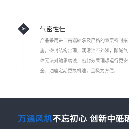
气密性佳
04
产品采用进口高端轴承及严格的双层密封措
施，密封结构合理，润滑油不外渗，酸碱气
体无法对轴承腐蚀，密封效果理想运行更安
全。油座定期更换机油，且极为方便。
万通风机
不忘初心 创新中砥