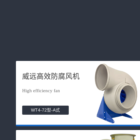
威远高效防腐风机
High efficiency fan
WT4-72型-A式