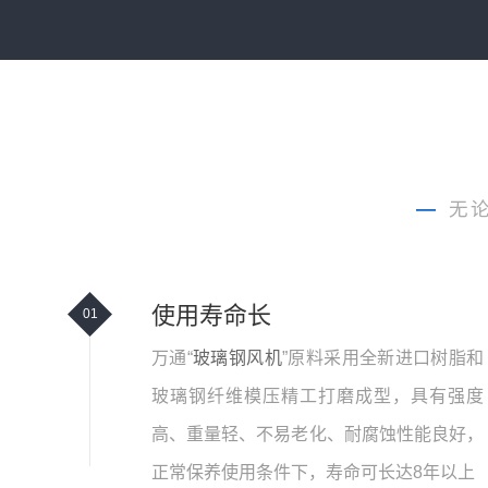
—
无
使用寿命长
01
万通“
玻璃钢风机
”原料采用全新进口树脂和
玻璃钢纤维模压精工打磨成型，具有强度
高、重量轻、不易老化、耐腐蚀性能良好，
正常保养使用条件下，寿命可长达8年以上