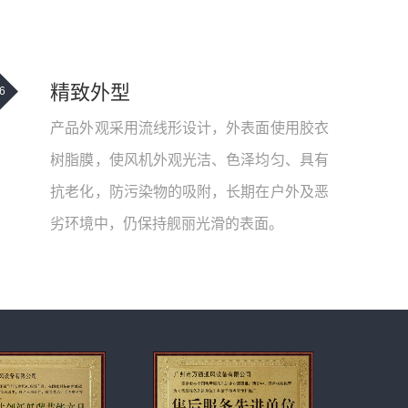
精致外型
6
产品外观采用流线形设计，外表面使用胶衣
树脂膜，使风机外观光洁、色泽均匀、具有
抗老化，防污染物的吸附，长期在户外及恶
劣环境中，仍保持舰丽光滑的表面。