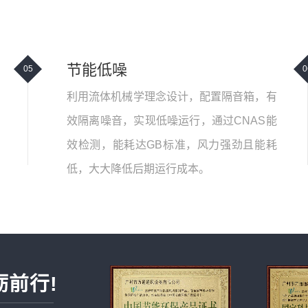
节能低噪
05
0
利用流体机械学理念设计，配置隔音箱，有
效隔离噪音，实现低噪运行，通过CNAS能
效检测，能耗达GB标准，风力强劲且能耗
低，大大降低后期运行成本。
砺前行!