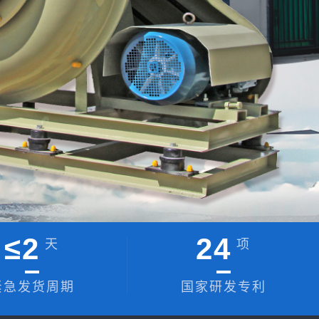
≤
2
24
天
项
紧急发货周期
国家研发专利