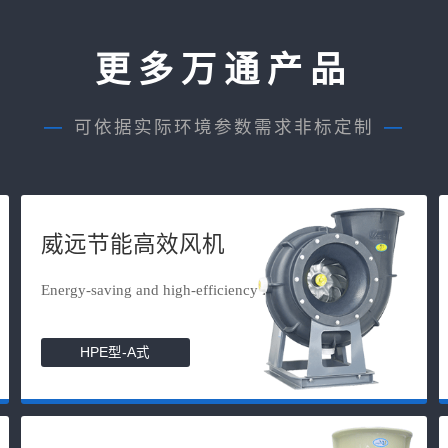
更多万通产品
—
可依据实际环境参数需求非标定制
—
威远节能高效风机
Energy-saving and high-efficiency f...
HPE型-A式