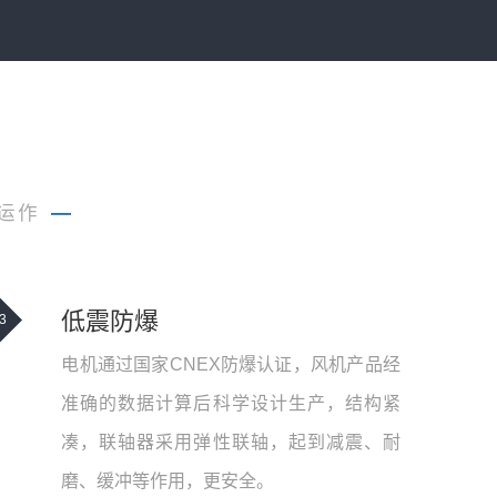
运作
—
低震防爆
3
电机通过国家CNEX防爆认证，风机产品经
准确的数据计算后科学设计生产，结构紧
凑，联轴器采用弹性联轴，起到减震、耐
磨、缓冲等作用，更安全。