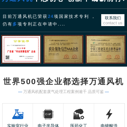
目前万通风机已荣获
24
项国家技术专利 ，
联系我们
contact us
仍有
多
项专利正在申请中....
世界500强企业都选择万通风机
—
万通风机配套废气处理工程案例逾千 品质可鉴
—
实验室行业
电子半导体
医药化工
电镀酸洗