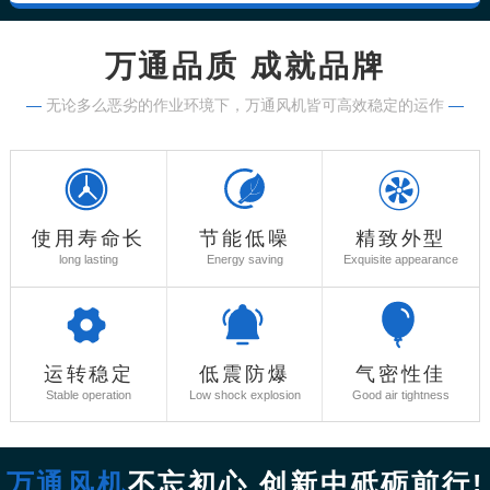
万通品质 成就品牌
—
无论多么恶劣的作业环境下，万通风机皆可高效稳定的运作
—
使用寿命长
节能低噪
精致外型
long lasting
Energy saving
Exquisite appearance
运转稳定
低震防爆
气密性佳
Stable operation
Low shock explosion
Good air tightness
万通风机
不忘初心 创新中砥砺前行!