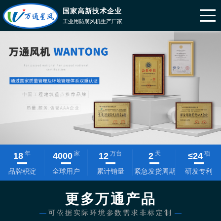
国家高新技术企业
工业用防腐风机生产厂家
年
家
万台
天
项
18
4000
12
2
≤
24
品牌积淀
全球用户
累计销量
紧急发货周期
研发专利
更多万通产品
—
可依据实际环境参数需求非标定制
—