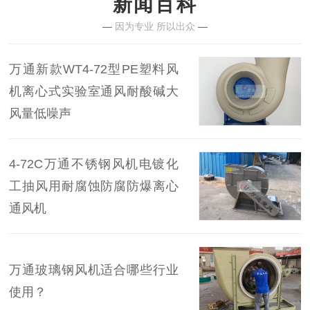
新闻百科
—
因为专业 所以出众
—
万通新款WT4-72型PE塑料风
机离心式实验室通风耐酸碱大
风量低噪声
4-72C万通不锈钢风机电镀化
工抽风用耐腐蚀防腐防爆离心
通风机
万通玻璃钢风机适合哪些行业
使用？