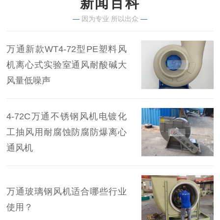
新闻百科
—
因为专业 所以出众
—
万通新款WT4-72型PE塑料风
机离心式实验室通风耐酸碱大
风量低噪声
4-72C万通不锈钢风机电镀化
工抽风用耐腐蚀防腐防爆离心
通风机
万通玻璃钢风机适合哪些行业
使用？