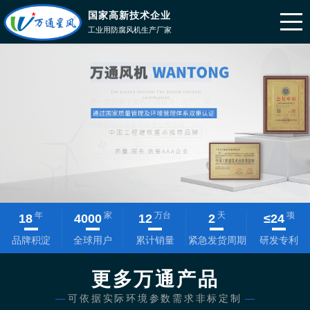
国家高新技术企业
工业用防腐风机生产厂家
年
家
万台
天
项
18
4000
12
2
≤
24
品牌积淀
全球用户
累计销量
紧急发货周期
研发专利
更多万通产品
—
可依据实际环境参数需求非标定制
—