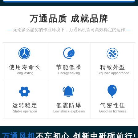
万通品质 成就品牌
—
无论多么恶劣的作业环境下，万通风机皆可高效稳定的运作
—
使用寿命长
节能低噪
精致外型
long lasting
Energy saving
Exquisite appearance
运转稳定
低震防爆
气密性佳
Stable operation
Low shock explosion
Good air tightness
万通风机
不忘初心 创新中砥砺前行!