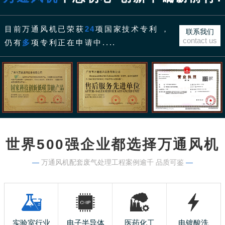
目前万通风机已荣获
24
项国家技术专利 ，
联系我们
contact us
仍有
多
项专利正在申请中....
世界500强企业都选择万通风机
—
万通风机配套废气处理工程案例逾千 品质可鉴
—
实验室行业
电子半导体
医药化工
电镀酸洗