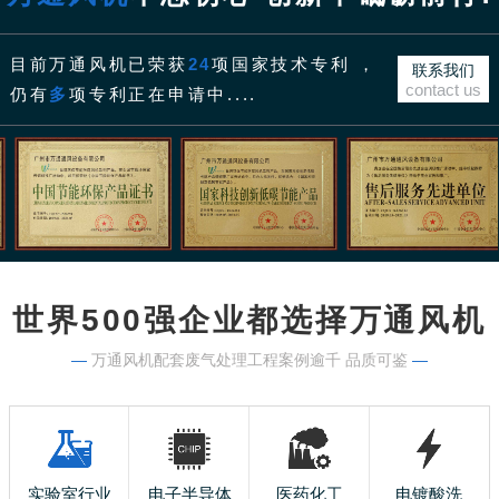
目前万通风机已荣获
24
项国家技术专利 ，
联系我们
contact us
仍有
多
项专利正在申请中....
世界500强企业都选择万通风机
—
万通风机配套废气处理工程案例逾千 品质可鉴
—
实验室行业
电子半导体
医药化工
电镀酸洗