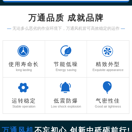
万通品质 成就品牌
—
无论多么恶劣的作业环境下，万通风机皆可高效稳定的运作
—
使用寿命长
节能低噪
精致外型
long lasting
Energy saving
Exquisite appearance
运转稳定
低震防爆
气密性佳
Stable operation
Low shock explosion
Good air tightness
万通风机
不忘初心 创新中砥砺前行!