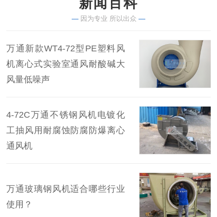
新闻百科
—
因为专业 所以出众
—
万通新款WT4-72型PE塑料风
机离心式实验室通风耐酸碱大
风量低噪声
4-72C万通不锈钢风机电镀化
工抽风用耐腐蚀防腐防爆离心
通风机
万通玻璃钢风机适合哪些行业
使用？