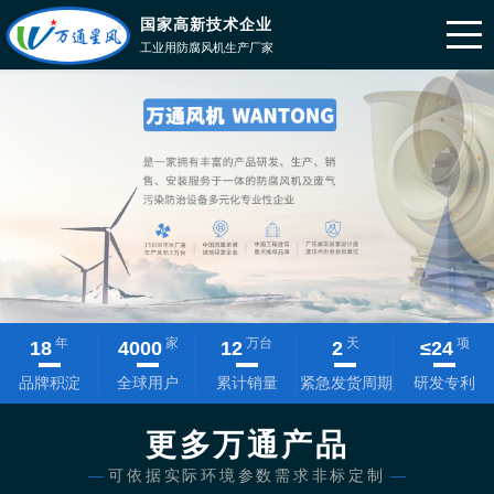
国家高新技术企业
工业用防腐风机生产厂家
年
家
万台
天
项
18
4000
12
2
≤
24
品牌积淀
全球用户
累计销量
紧急发货周期
研发专利
更多万通产品
—
可依据实际环境参数需求非标定制
—