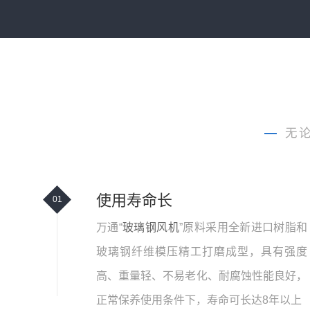
—
无
使用寿命长
01
万通“
玻璃钢风机
”原料采用全新进口树脂和
玻璃钢纤维模压精工打磨成型，具有强度
高、重量轻、不易老化、耐腐蚀性能良好，
正常保养使用条件下，寿命可长达8年以上