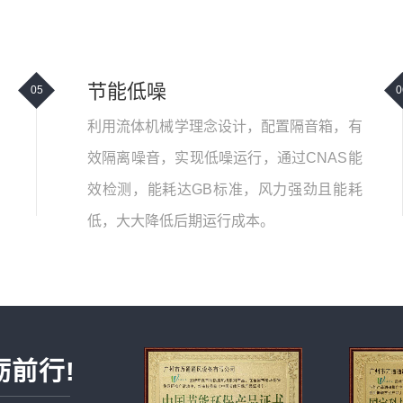
节能低噪
05
0
利用流体机械学理念设计，配置隔音箱，有
效隔离噪音，实现低噪运行，通过CNAS能
效检测，能耗达GB标准，风力强劲且能耗
低，大大降低后期运行成本。
砺前行!