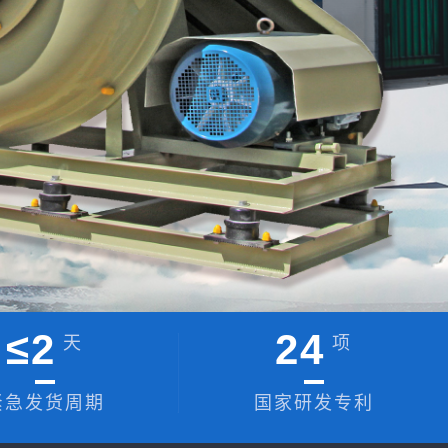
≤
2
24
天
项
紧急发货周期
国家研发专利