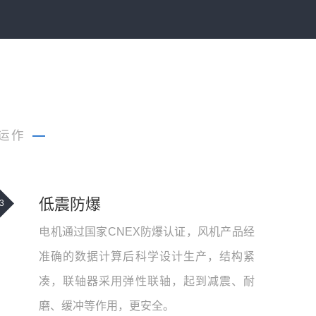
运作
—
低震防爆
3
电机通过国家CNEX防爆认证，风机产品经
准确的数据计算后科学设计生产，结构紧
凑，联轴器采用弹性联轴，起到减震、耐
磨、缓冲等作用，更安全。