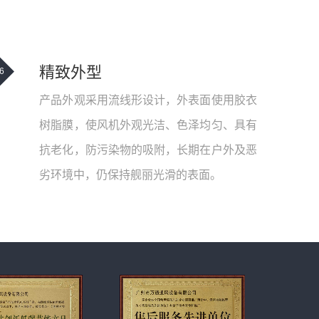
精致外型
6
产品外观采用流线形设计，外表面使用胶衣
树脂膜，使风机外观光洁、色泽均匀、具有
抗老化，防污染物的吸附，长期在户外及恶
劣环境中，仍保持舰丽光滑的表面。