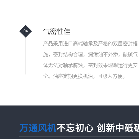
气密性佳
04
产品采用进口高端轴承及严格的双层密封措
施，密封结构合理，润滑油不外渗，酸碱气
体无法对轴承腐蚀，密封效果理想运行更安
全。油座定期更换机油，且极为方便。
万通风机
不忘初心 创新中砥