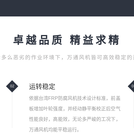
卓越品质 精益求精
论多么恶劣的作业环境下，万通风机皆可高效稳定的
运转稳定
02
0
依据台湾FRP防腐风机技术设计标准，前盖
板增加叶轮强度，并经动静平衡校正后空气
性能良好，高能效，无论多严峻的工况下，
万通风机均能平稳运行。