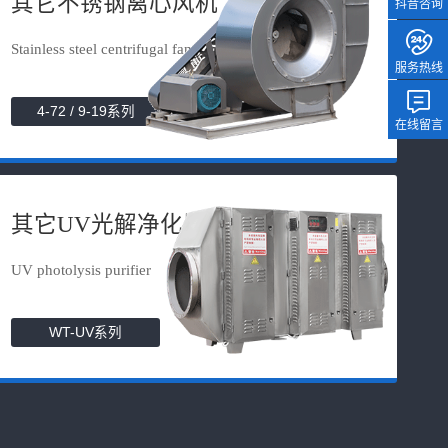
其它不锈钢离心风机
抖音咨询
Stainless steel centrifugal fan
服务热线
4-72 / 9-19系列
在线留言
其它UV光解净化器
UV photolysis purifier
WT-UV系列