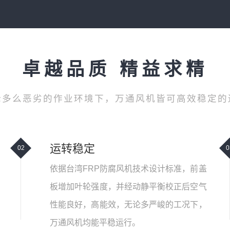
卓越品质 精益求精
论多么恶劣的作业环境下，万通风机皆可高效稳定的
运转稳定
02
0
依据台湾FRP防腐风机技术设计标准，前盖
板增加叶轮强度，并经动静平衡校正后空气
性能良好，高能效，无论多严峻的工况下，
万通风机均能平稳运行。