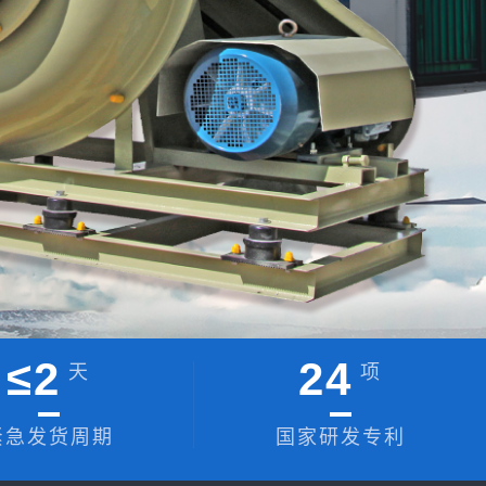
≤
2
24
天
项
紧急发货周期
国家研发专利