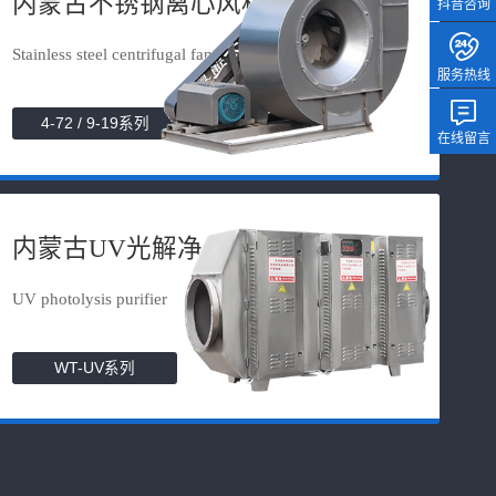
内蒙古不锈钢离心风机
抖音咨询
Stainless steel centrifugal fan
服务热线
4-72 / 9-19系列
在线留言
内蒙古UV光解净化器
UV photolysis purifier
WT-UV系列