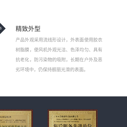
精致外型
6
产品外观采用流线形设计，外表面使用胶衣
树脂膜，使风机外观光洁、色泽均匀、具有
抗老化，防污染物的吸附，长期在户外及恶
劣环境中，仍保持舰丽光滑的表面。