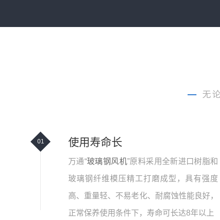
—
无
使用寿命长
01
万通“
玻璃钢风机
”原料采用全新进口树脂和
玻璃钢纤维模压精工打磨成型，具有强度
高、重量轻、不易老化、耐腐蚀性能良好，
正常保养使用条件下，寿命可长达8年以上