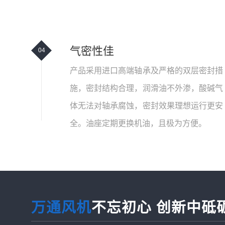
气密性佳
04
产品采用进口高端轴承及严格的双层密封措
施，密封结构合理，润滑油不外渗，酸碱气
体无法对轴承腐蚀，密封效果理想运行更安
全。油座定期更换机油，且极为方便。
万通风机
不忘初心 创新中砥