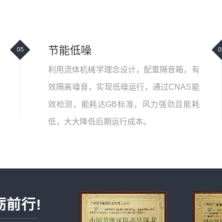
节能低噪
05
0
利用流体机械学理念设计，配置隔音箱，有
效隔离噪音，实现低噪运行，通过CNAS能
效检测，能耗达GB标准，风力强劲且能耗
低，大大降低后期运行成本。
砺前行!