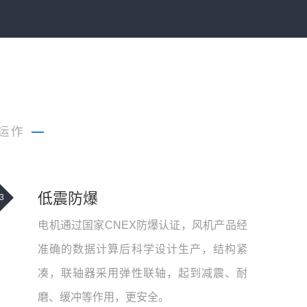
运作
—
低震防爆
3
电机通过国家CNEX防爆认证，风机产品经
准确的数据计算后科学设计生产，结构紧
凑，联轴器采用弹性联轴，起到减震、耐
磨、缓冲等作用，更安全。