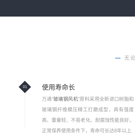
—
无
使用寿命长
01
万通“
玻璃钢风机
”原料采用全新进口树脂和
玻璃钢纤维模压精工打磨成型，具有强度
高、重量轻、不易老化、耐腐蚀性能良好，
正常保养使用条件下，寿命可长达8年以上