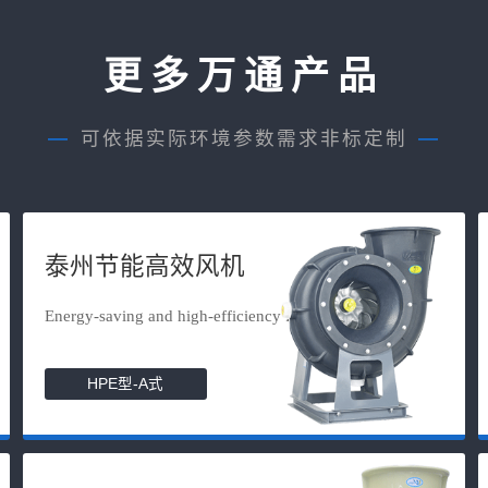
更多万通产品
—
可依据实际环境参数需求非标定制
—
泰州节能高效风机
Energy-saving and high-efficiency f...
HPE型-A式