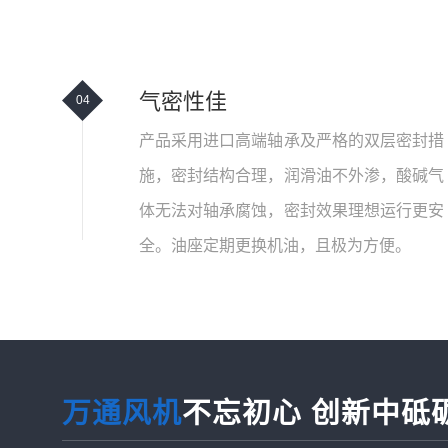
气密性佳
04
产品采用进口高端轴承及严格的双层密封措
施，密封结构合理，润滑油不外渗，酸碱气
体无法对轴承腐蚀，密封效果理想运行更安
全。油座定期更换机油，且极为方便。
万通风机
不忘初心 创新中砥