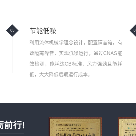
节能低噪
05
0
利用流体机械学理念设计，配置隔音箱，有
效隔离噪音，实现低噪运行，通过CNAS能
效检测，能耗达GB标准，风力强劲且能耗
低，大大降低后期运行成本。
砺前行!