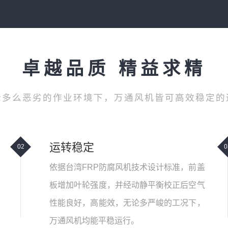
卓越品质 精益求精
论多么恶劣的作业环境下，万通风机皆可高效稳定的
运转稳定
02
0
依据台湾FRP防腐风机技术设计标准，前盖
板增加叶轮强度，并经动静平衡校正后空气
性能良好，高能效，无论多严峻的工况下，
万通风机均能平稳运行。