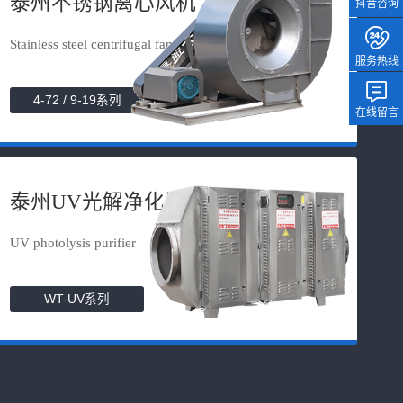
泰州不锈钢离心风机
抖音咨询
Stainless steel centrifugal fan
服务热线
4-72 / 9-19系列
在线留言
泰州UV光解净化器
UV photolysis purifier
WT-UV系列