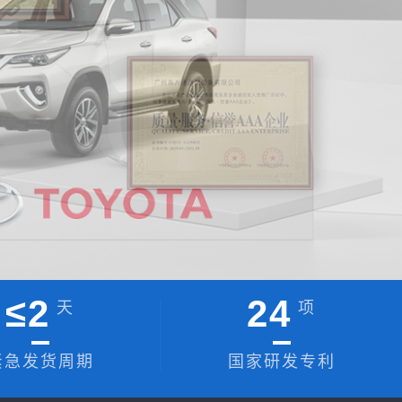
≤
2
24
天
项
紧急发货周期
国家研发专利