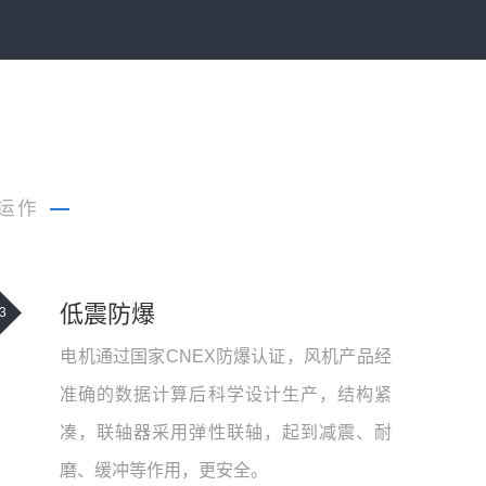
运作
—
低震防爆
3
电机通过国家CNEX防爆认证，风机产品经
准确的数据计算后科学设计生产，结构紧
凑，联轴器采用弹性联轴，起到减震、耐
磨、缓冲等作用，更安全。