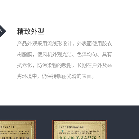
精致外型
6
产品外观采用流线形设计，外表面使用胶衣
树脂膜，使风机外观光洁、色泽均匀、具有
抗老化，防污染物的吸附，长期在户外及恶
劣环境中，仍保持舰丽光滑的表面。