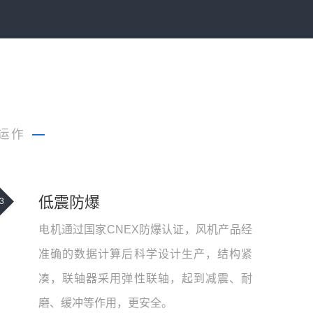
运作
—
低震防爆
3
电机通过国家CNEX防爆认证，风机产品经
准确的数据计算后科学设计生产，结构紧
凑，联轴器采用弹性联轴，起到减震、耐
磨、缓冲等作用，更安全。