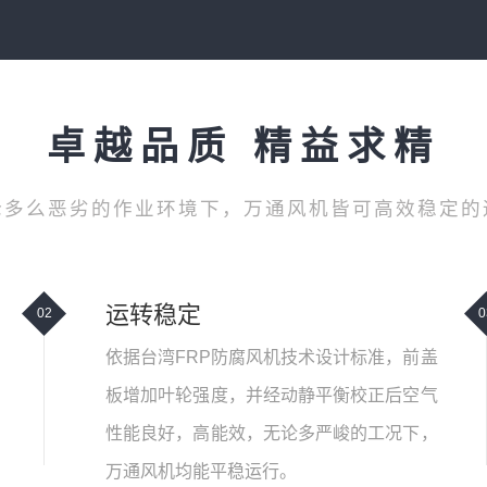
卓越品质 精益求精
论多么恶劣的作业环境下，万通风机皆可高效稳定的
运转稳定
02
0
依据台湾FRP防腐风机技术设计标准，前盖
板增加叶轮强度，并经动静平衡校正后空气
性能良好，高能效，无论多严峻的工况下，
万通风机均能平稳运行。