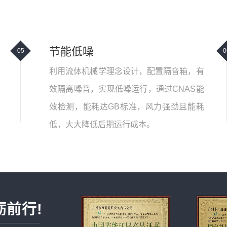
节能低噪
05
0
利用流体机械学理念设计，配置隔音箱，有
效隔离噪音，实现低噪运行，通过CNAS能
效检测，能耗达GB标准，风力强劲且能耗
低，大大降低后期运行成本。
砺前行!