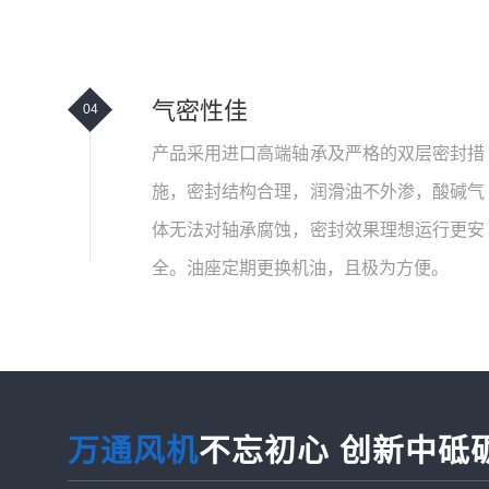
气密性佳
04
产品采用进口高端轴承及严格的双层密封措
施，密封结构合理，润滑油不外渗，酸碱气
体无法对轴承腐蚀，密封效果理想运行更安
全。油座定期更换机油，且极为方便。
万通风机
不忘初心 创新中砥