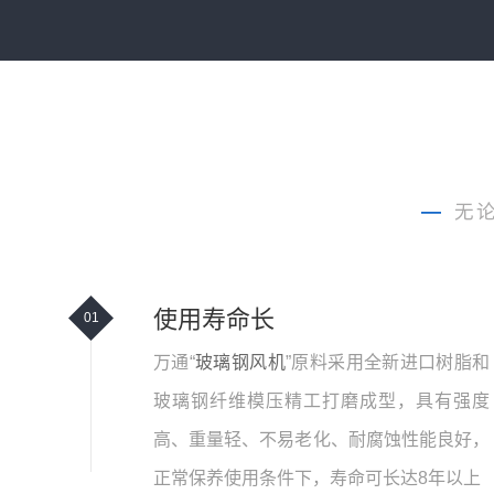
—
无
使用寿命长
01
万通“
玻璃钢风机
”原料采用全新进口树脂和
玻璃钢纤维模压精工打磨成型，具有强度
高、重量轻、不易老化、耐腐蚀性能良好，
正常保养使用条件下，寿命可长达8年以上