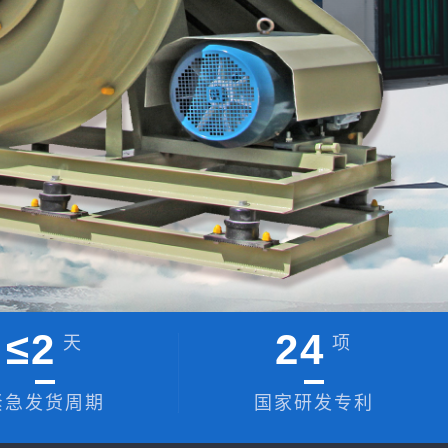
≤
2
24
天
项
紧急发货周期
国家研发专利