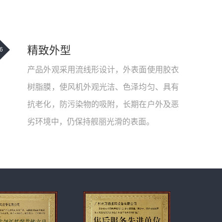
精致外型
6
产品外观采用流线形设计，外表面使用胶衣
树脂膜，使风机外观光洁、色泽均匀、具有
抗老化，防污染物的吸附，长期在户外及恶
劣环境中，仍保持舰丽光滑的表面。