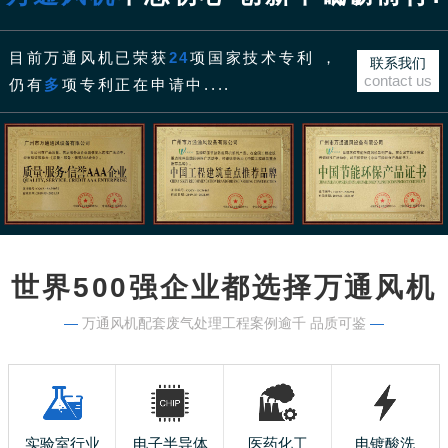
目前万通风机已荣获
24
项国家技术专利 ，
联系我们
contact us
仍有
多
项专利正在申请中....
世界500强企业都选择万通风机
—
万通风机配套废气处理工程案例逾千 品质可鉴
—
实验室行业
电子半导体
医药化工
电镀酸洗