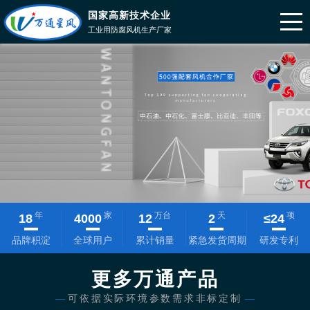
国家高新技术企业
工业用防腐风机生产厂家
年
家
万台
天
项
18
4000
12
2
≤
24
品牌积淀
全球用户
累计销量
紧急发货周期
研发专利
更多万通产品
—
可依据实际环境参数需求非标定制
—