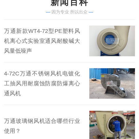
新闻百科
—
因为专业 所以出众
—
万通新款WT4-72型PE塑料风
机离心式实验室通风耐酸碱大
风量低噪声
4-72C万通不锈钢风机电镀化
工抽风用耐腐蚀防腐防爆离心
通风机
万通玻璃钢风机适合哪些行业
使用？