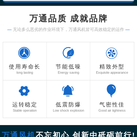
万通品质 成就品牌
—
无论多么恶劣的作业环境下，万通风机皆可高效稳定的运作
—
使用寿命长
节能低噪
精致外型
long lasting
Energy saving
Exquisite appearance
运转稳定
低震防爆
气密性佳
Stable operation
Low shock explosion
Good air tightness
万通风机
不忘初心 创新中砥砺前行!