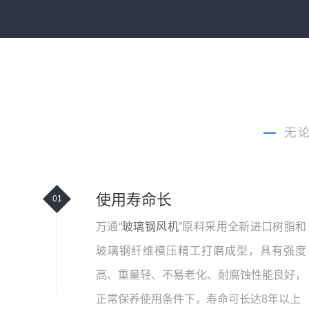
—
无
使用寿命长
01
万通“
玻璃钢风机
”原料采用全新进口树脂和
玻璃钢纤维模压精工打磨成型，具有强度
高、重量轻、不易老化、耐腐蚀性能良好，
正常保养使用条件下，寿命可长达8年以上