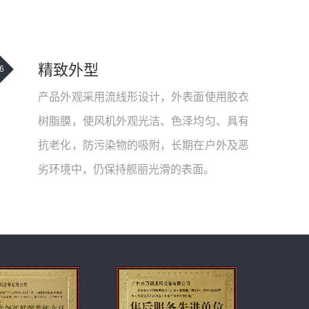
精致外型
6
产品外观采用流线形设计，外表面使用胶衣
树脂膜，使风机外观光洁、色泽均匀、具有
抗老化，防污染物的吸附，长期在户外及恶
劣环境中，仍保持舰丽光滑的表面。