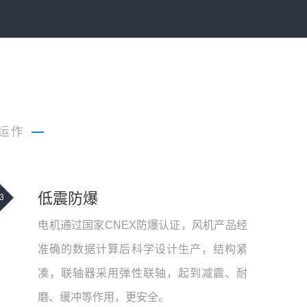
运作
—
低震防爆
3
电机通过国家CNEX防爆认证，风机产品经
准确的数据计算后科学设计生产，结构紧
凑，联轴器采用弹性联轴，起到减震、耐
磨、缓冲等作用，更安全。