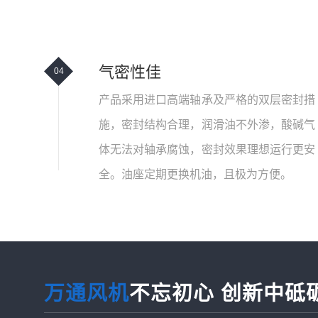
气密性佳
04
产品采用进口高端轴承及严格的双层密封措
施，密封结构合理，润滑油不外渗，酸碱气
体无法对轴承腐蚀，密封效果理想运行更安
全。油座定期更换机油，且极为方便。
万通风机
不忘初心 创新中砥