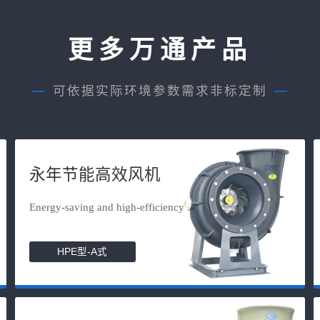
更多万通产品
—
可依据实际环境参数需求非标定制
—
永年节能高效风机
Energy-saving and high-efficiency f...
HPE型-A式