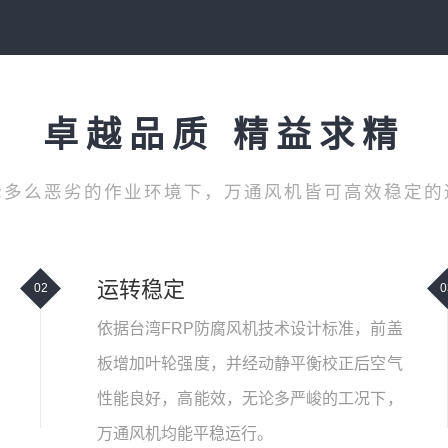
卓越品质 精益求精
论多么恶劣的作业环境下，万通风机皆可高效稳定的
运转稳定
02
0
依据台湾FRP防腐风机技术设计标准，前盖
板增加叶轮强度，并经动静平衡校正后空气
性能良好，高能效，无论多严峻的工况下，
万通风机均能平稳运行。