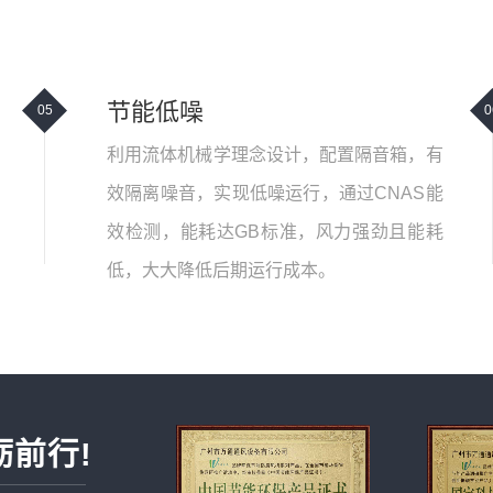
节能低噪
05
0
利用流体机械学理念设计，配置隔音箱，有
效隔离噪音，实现低噪运行，通过CNAS能
效检测，能耗达GB标准，风力强劲且能耗
低，大大降低后期运行成本。
砺前行!