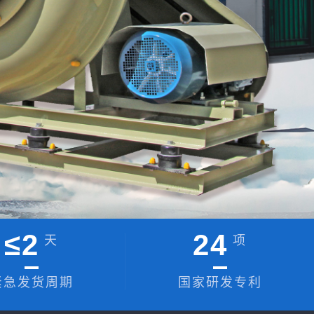
≤
2
24
天
项
紧急发货周期
国家研发专利