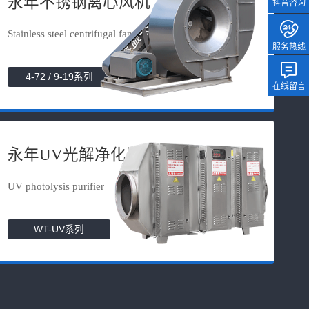
永年不锈钢离心风机
抖音咨询
Stainless steel centrifugal fan
服务热线
4-72 / 9-19系列
在线留言
永年UV光解净化器
UV photolysis purifier
WT-UV系列