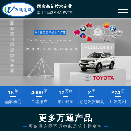
国家高新技术企业
工业用防腐风机生产厂家
年
家
万台
天
项
18
4000
12
2
≤
24
品牌积淀
全球用户
累计销量
紧急发货周期
研发专利
更多万通产品
—
可依据实际环境参数需求非标定制
—