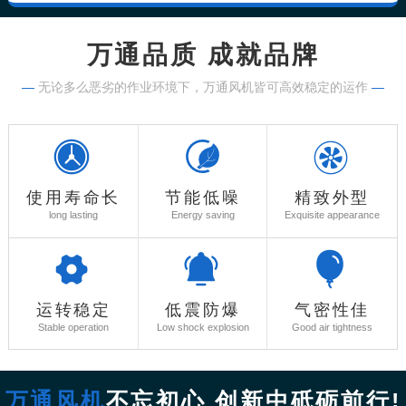
万通品质 成就品牌
—
无论多么恶劣的作业环境下，万通风机皆可高效稳定的运作
—
使用寿命长
节能低噪
精致外型
long lasting
Energy saving
Exquisite appearance
运转稳定
低震防爆
气密性佳
Stable operation
Low shock explosion
Good air tightness
万通风机
不忘初心 创新中砥砺前行!