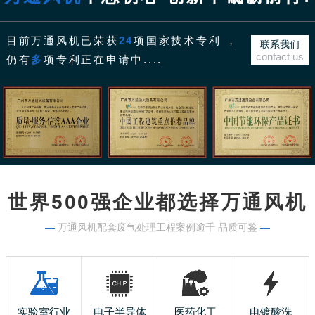
目前万通风机已荣获
24
项国家技术专利 ，
联系我们
contact us
仍有
多
项专利正在申请中....
世界500强企业都选择万通风机
—
万通风机配套废气处理工程案例逾千 品质可鉴
—
实验室行业
电子半导体
医药化工
电镀酸洗