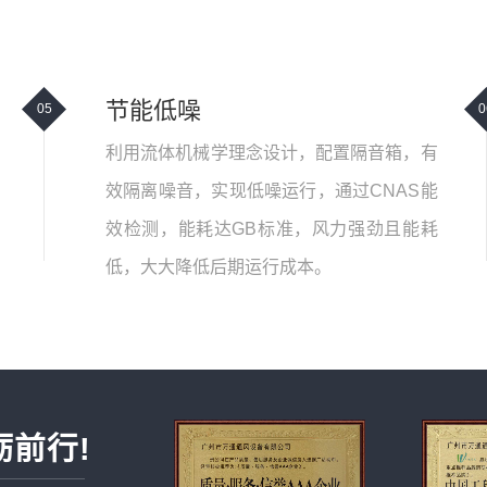
节能低噪
05
0
利用流体机械学理念设计，配置隔音箱，有
效隔离噪音，实现低噪运行，通过CNAS能
效检测，能耗达GB标准，风力强劲且能耗
低，大大降低后期运行成本。
砺前行!