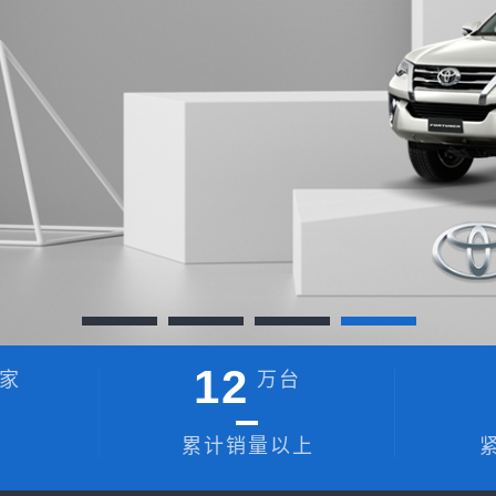
12
家
万台
累计销量以上