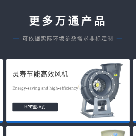
更多万通产品
—
可依据实际环境参数需求非标定制
—
灵寿节能高效风机
Energy-saving and high-efficiency f...
HPE型-A式