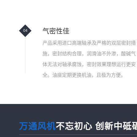
气密性佳
04
产品采用进口高端轴承及严格的双层密封措
施，密封结构合理，润滑油不外渗，酸碱气
体无法对轴承腐蚀，密封效果理想运行更安
全。油座定期更换机油，且极为方便。
万通风机
不忘初心 创新中砥