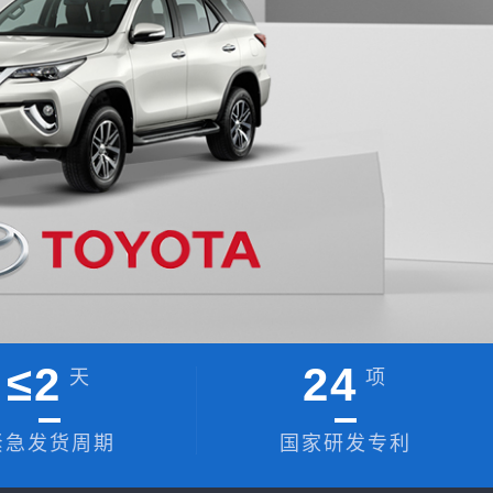
≤
2
24
天
项
紧急发货周期
国家研发专利