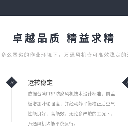
卓越品质 精益求精
论多么恶劣的作业环境下，万通风机皆可高效稳定的
运转稳定
02
0
依据台湾FRP防腐风机技术设计标准，前盖
板增加叶轮强度，并经动静平衡校正后空气
性能良好，高能效，无论多严峻的工况下，
万通风机均能平稳运行。