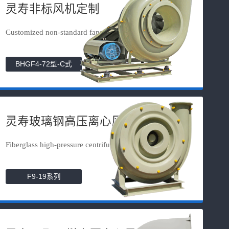
灵寿非标风机定制
Customized non-standard fans
BHGF4-72型-C式
灵寿玻璃钢高压离心风机
Fiberglass high-pressure centrifuga...
F9-19系列