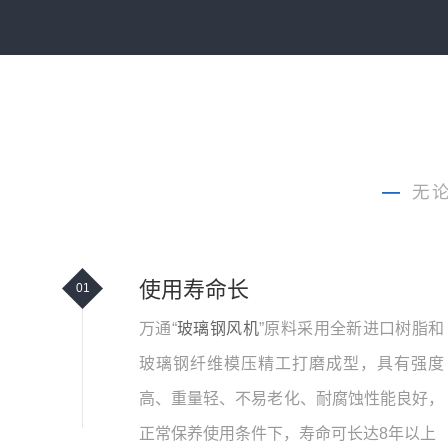
—
无
使用寿命长
01
万通“
玻璃钢风机
”原料采用全新进口树脂和
玻璃钢纤维模压精工打磨成型，具有强度
高、重量轻、不易老化、耐腐蚀性能良好，
正常保养使用条件下，寿命可长达8年以上