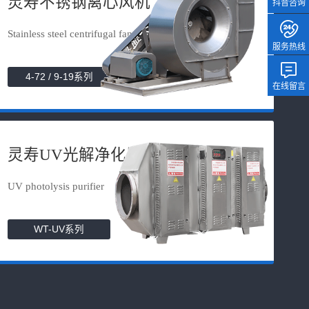
灵寿不锈钢离心风机
抖音咨询
Stainless steel centrifugal fan
服务热线
4-72 / 9-19系列
在线留言
灵寿UV光解净化器
UV photolysis purifier
WT-UV系列