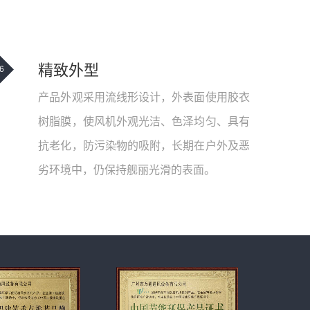
精致外型
6
产品外观采用流线形设计，外表面使用胶衣
树脂膜，使风机外观光洁、色泽均匀、具有
抗老化，防污染物的吸附，长期在户外及恶
劣环境中，仍保持舰丽光滑的表面。