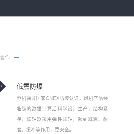
运作
—
低震防爆
3
电机通过国家CNEX防爆认证，风机产品经
准确的数据计算后科学设计生产，结构紧
凑，联轴器采用弹性联轴，起到减震、耐
磨、缓冲等作用，更安全。