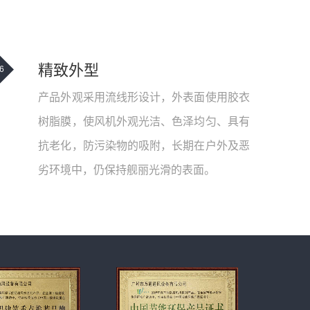
精致外型
6
产品外观采用流线形设计，外表面使用胶衣
树脂膜，使风机外观光洁、色泽均匀、具有
抗老化，防污染物的吸附，长期在户外及恶
劣环境中，仍保持舰丽光滑的表面。