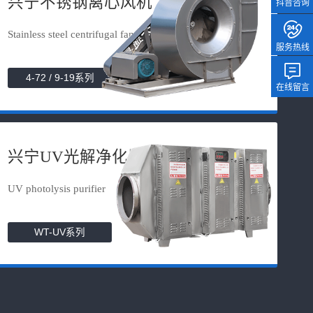
兴宁不锈钢离心风机
抖音咨询
Stainless steel centrifugal fan
服务热线
4-72 / 9-19系列
在线留言
兴宁UV光解净化器
UV photolysis purifier
WT-UV系列