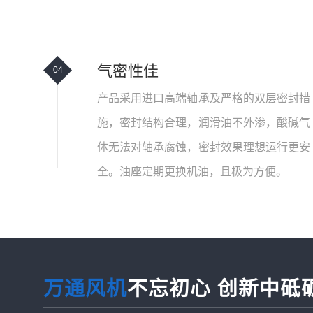
气密性佳
04
产品采用进口高端轴承及严格的双层密封措
施，密封结构合理，润滑油不外渗，酸碱气
体无法对轴承腐蚀，密封效果理想运行更安
全。油座定期更换机油，且极为方便。
万通风机
不忘初心 创新中砥