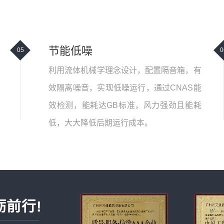
节能低噪
05
0
利用流体机械学理念设计，配置隔音箱，有
效隔离噪音，实现低噪运行，通过CNAS能
效检测，能耗达GB标准，风力强劲且能耗
低，大大降低后期运行成本。
砺前行!