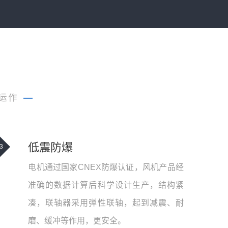
运作
—
低震防爆
3
电机通过国家CNEX防爆认证，风机产品经
准确的数据计算后科学设计生产，结构紧
凑，联轴器采用弹性联轴，起到减震、耐
磨、缓冲等作用，更安全。