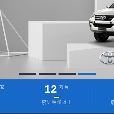
12
家
万台
累计销量以上