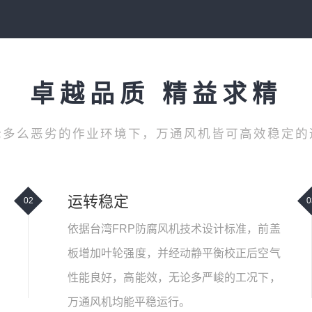
卓越品质 精益求精
论多么恶劣的作业环境下，万通风机皆可高效稳定的
运转稳定
02
0
依据台湾FRP防腐风机技术设计标准，前盖
板增加叶轮强度，并经动静平衡校正后空气
性能良好，高能效，无论多严峻的工况下，
万通风机均能平稳运行。