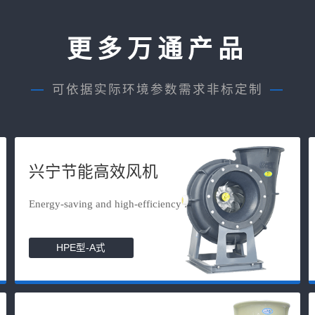
更多万通产品
—
可依据实际环境参数需求非标定制
—
兴宁节能高效风机
Energy-saving and high-efficiency f...
HPE型-A式