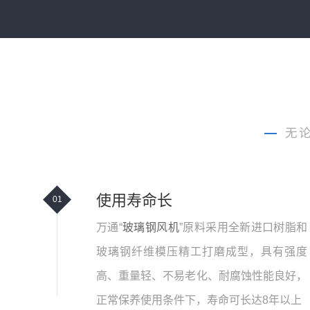
—
无
使用寿命长
01
万通“
玻璃钢风机
”原料采用全新进口树脂和
玻璃钢纤维模压精工打磨成型，具有强度
高、重量轻、不易老化、耐腐蚀性能良好，
正常保养使用条件下，寿命可长达8年以上