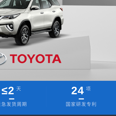
≤
2
24
天
项
紧急发货周期
国家研发专利