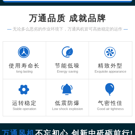
万通品质 成就品牌
—
无论多么恶劣的作业环境下，万通风机皆可高效稳定的运作
—
使用寿命长
节能低噪
精致外型
long lasting
Energy saving
Exquisite appearance
运转稳定
低震防爆
气密性佳
Stable operation
Low shock explosion
Good air tightness
万通风机
不忘初心 创新中砥砺前行!