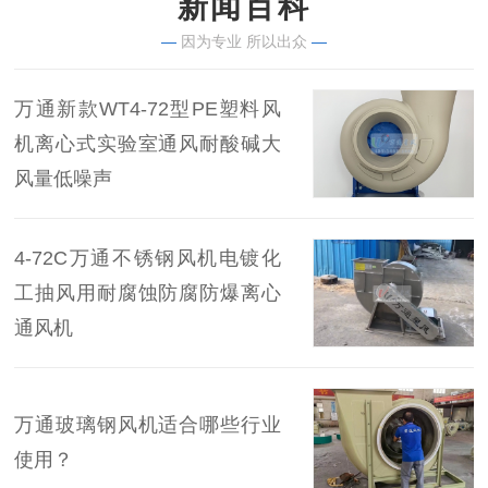
新闻百科
—
因为专业 所以出众
—
万通新款WT4-72型PE塑料风
机离心式实验室通风耐酸碱大
风量低噪声
4-72C万通不锈钢风机电镀化
工抽风用耐腐蚀防腐防爆离心
通风机
万通玻璃钢风机适合哪些行业
使用？