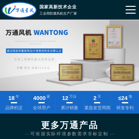
国家高新技术企业
工业用防腐风机生产厂家
年
家
万台
天
项
18
4000
12
2
≤
24
品牌积淀
全球用户
累计销量
紧急发货周期
研发专利
更多万通产品
—
可依据实际环境参数需求非标定制
—