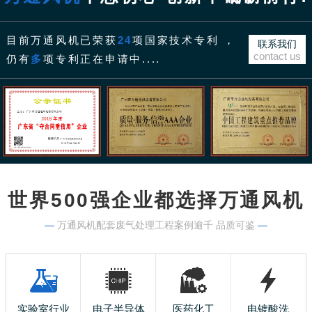
目前万通风机已荣获
24
项国家技术专利 ，
联系我们
contact us
仍有
多
项专利正在申请中....
世界500强企业都选择万通风机
—
万通风机配套废气处理工程案例逾千 品质可鉴
—
实验室行业
电子半导体
医药化工
电镀酸洗