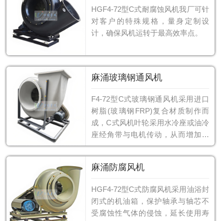
HGF4-72型C式耐腐蚀风机我厂可针
对客户的特殊规格，量身定制设
计，确保风机运转于最高效率点。
麻涌玻璃钢通风机
F4-72型C式玻璃钢通风机采用进口
树脂(玻璃钢FRP)复合材质制作而
成，C式风机叶轮采用水冷座或油冷
座经角带与电机传动，从而增加风
机使用寿命。
麻涌防腐风机
HGF4-72型C式防腐风机采用油浴封
闭式的机油箱，保护轴承与轴芯不
受腐蚀性气体的侵蚀，延长使用寿