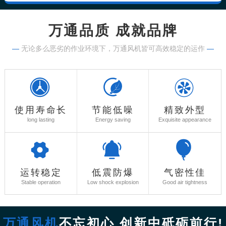
万通品质 成就品牌
—
无论多么恶劣的作业环境下，万通风机皆可高效稳定的运作
—
使用寿命长
节能低噪
精致外型
long lasting
Energy saving
Exquisite appearance
运转稳定
低震防爆
气密性佳
Stable operation
Low shock explosion
Good air tightness
万通风机
不忘初心 创新中砥砺前行!