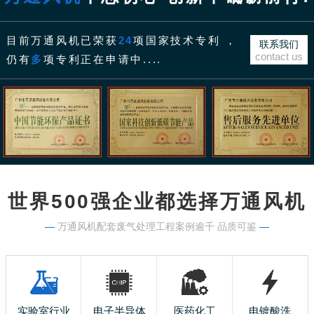
目前万通风机已荣获
24
项国家技术专利 ，
联系我们
contact us
仍有
多
项专利正在申请中....
世界500强企业都选择万通风机
—
万通风机配套废气处理工程案例逾千 品质可鉴
—
实验室行业
电子半导体
医药化工
电镀酸洗