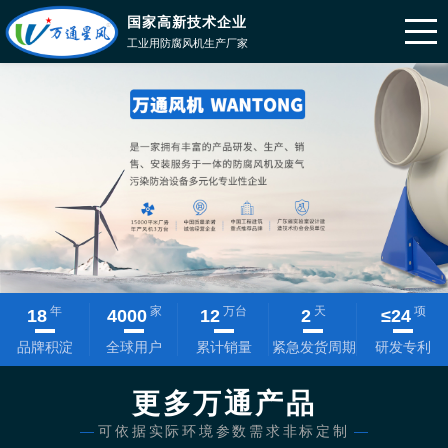
国家高新技术企业
工业用防腐风机生产厂家
年
家
万台
天
项
18
4000
12
2
≤
24
品牌积淀
全球用户
累计销量
紧急发货周期
研发专利
更多万通产品
—
可依据实际环境参数需求非标定制
—