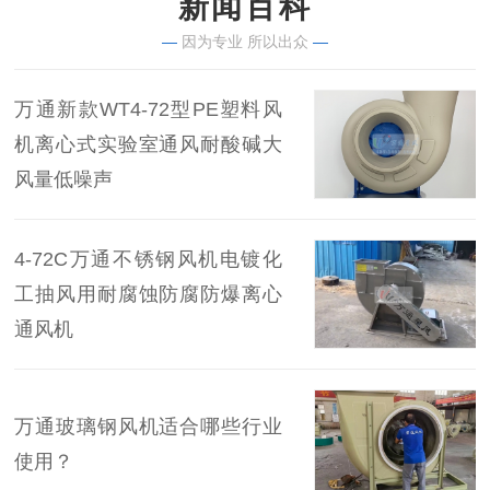
新闻百科
—
因为专业 所以出众
—
万通新款WT4-72型PE塑料风
机离心式实验室通风耐酸碱大
风量低噪声
4-72C万通不锈钢风机电镀化
工抽风用耐腐蚀防腐防爆离心
通风机
万通玻璃钢风机适合哪些行业
使用？