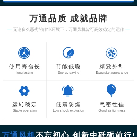
万通品质 成就品牌
—
无论多么恶劣的作业环境下，万通风机皆可高效稳定的运作
—
使用寿命长
节能低噪
精致外型
long lasting
Energy saving
Exquisite appearance
运转稳定
低震防爆
气密性佳
Stable operation
Low shock explosion
Good air tightness
万通风机
不忘初心 创新中砥砺前行!