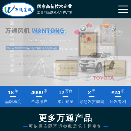
国家高新技术企业
工业用防腐风机生产厂家
年
家
万台
天
项
18
4000
12
2
≤
24
品牌积淀
全球用户
累计销量
紧急发货周期
研发专利
更多万通产品
—
可依据实际环境参数需求非标定制
—