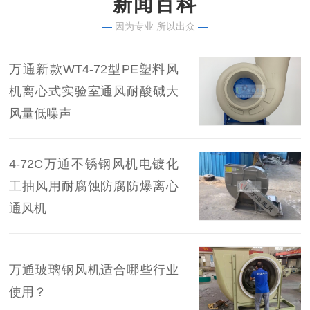
新闻百科
—
因为专业 所以出众
—
万通新款WT4-72型PE塑料风
机离心式实验室通风耐酸碱大
风量低噪声
4-72C万通不锈钢风机电镀化
工抽风用耐腐蚀防腐防爆离心
通风机
万通玻璃钢风机适合哪些行业
使用？