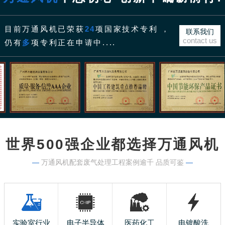
目前万通风机已荣获
24
项国家技术专利 ，
联系我们
contact us
仍有
多
项专利正在申请中....
世界500强企业都选择万通风机
—
万通风机配套废气处理工程案例逾千 品质可鉴
—
实验室行业
电子半导体
医药化工
电镀酸洗