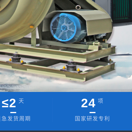
≤
2
24
天
项
紧急发货周期
国家研发专利