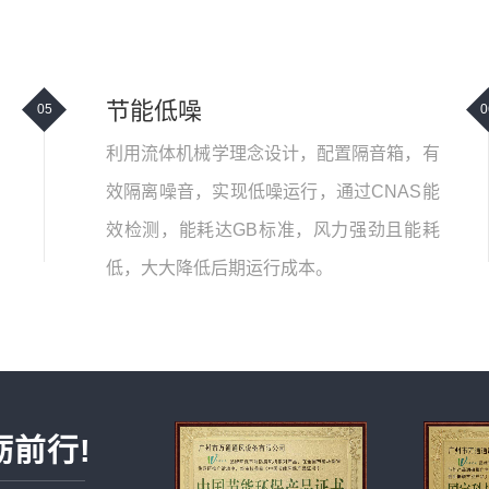
节能低噪
05
0
利用流体机械学理念设计，配置隔音箱，有
效隔离噪音，实现低噪运行，通过CNAS能
效检测，能耗达GB标准，风力强劲且能耗
低，大大降低后期运行成本。
砺前行!