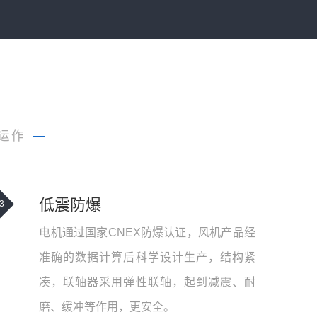
运作
—
低震防爆
3
电机通过国家CNEX防爆认证，风机产品经
准确的数据计算后科学设计生产，结构紧
凑，联轴器采用弹性联轴，起到减震、耐
磨、缓冲等作用，更安全。