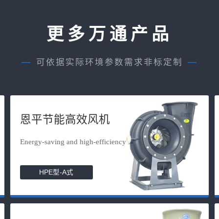
更多万通产品
—
可依据实际环境参数需求非标定制
—
恩平节能高效风机
Energy-saving and high-efficiency f...
HPE型-A式