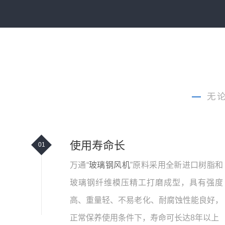
—
无
使用寿命长
01
万通“
玻璃钢风机
”原料采用全新进口树脂和
玻璃钢纤维模压精工打磨成型，具有强度
高、重量轻、不易老化、耐腐蚀性能良好，
正常保养使用条件下，寿命可长达8年以上