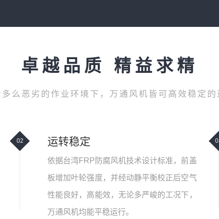
卓越品质 精益求精
论多么恶劣的作业环境下，万通风机皆可高效稳定的
运转稳定
02
0
依据台湾FRP防腐风机技术设计标准，前盖
板增加叶轮强度，并经动静平衡校正后空气
性能良好，高能效，无论多严峻的工况下，
万通风机均能平稳运行。