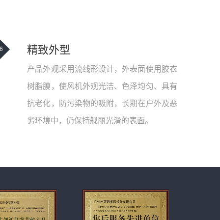
精致外型
6
产品外观采用流线形设计，外表面使用胶衣
树脂膜，使风机外观光洁、色泽均匀、具有
抗老化，防污染物的吸附，长期在户外及恶
劣环境中，仍保持舰丽光滑的表面。