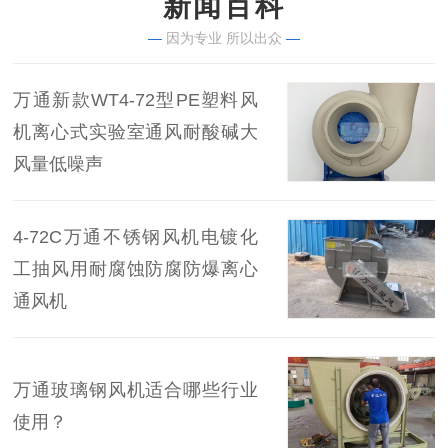
新闻百科
—
因为专业 所以出众
—
万通新款WT4-72型PE塑料风
机离心式实验室通风耐酸碱大
风量低噪声
4-72C万通不锈钢风机电镀化
工抽风用耐腐蚀防腐防爆离心
通风机
万通玻璃钢风机适合哪些行业
使用？