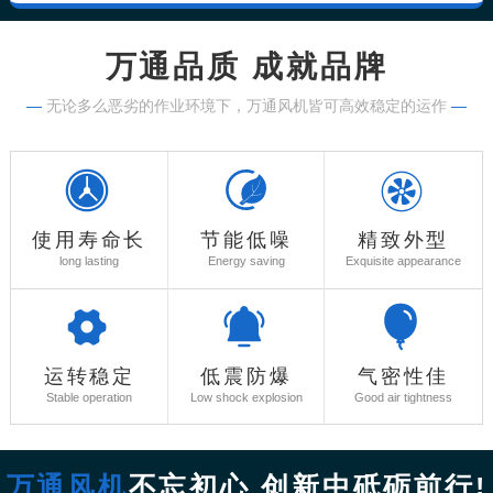
万通品质 成就品牌
—
无论多么恶劣的作业环境下，万通风机皆可高效稳定的运作
—
使用寿命长
节能低噪
精致外型
long lasting
Energy saving
Exquisite appearance
运转稳定
低震防爆
气密性佳
Stable operation
Low shock explosion
Good air tightness
万通风机
不忘初心 创新中砥砺前行!