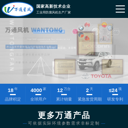
国家高新技术企业
工业用防腐风机生产厂家
年
家
万台
天
项
18
4000
12
2
≤
24
品牌积淀
全球用户
累计销量
紧急发货周期
研发专利
更多万通产品
—
可依据实际环境参数需求非标定制
—