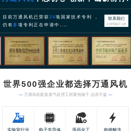
目前万通风机已荣获
24
项国家技术专利 ，
联系我们
contact us
仍有
多
项专利正在申请中....
世界500强企业都选择万通风机
—
万通风机配套废气处理工程案例逾千 品质可鉴
—
实验室行业
电子半导体
医药化工
电镀酸洗