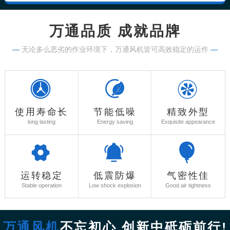
万通品质 成就品牌
—
无论多么恶劣的作业环境下，万通风机皆可高效稳定的运作
—
使用寿命长
节能低噪
精致外型
long lasting
Energy saving
Exquisite appearance
运转稳定
低震防爆
气密性佳
Stable operation
Low shock explosion
Good air tightness
万通风机
不忘初心 创新中砥砺前行!