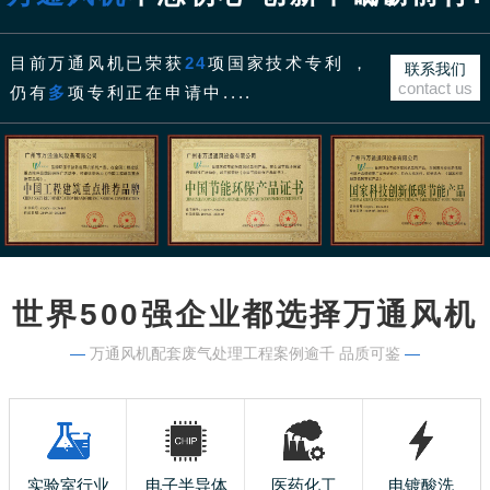
目前万通风机已荣获
24
项国家技术专利 ，
联系我们
contact us
仍有
多
项专利正在申请中....
世界500强企业都选择万通风机
—
万通风机配套废气处理工程案例逾千 品质可鉴
—
实验室行业
电子半导体
医药化工
电镀酸洗