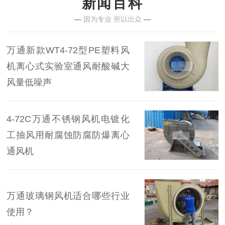
新闻百科
—
因为专业 所以出众
—
万通新款WT4-72型PE塑料风
机离心式实验室通风耐酸碱大
风量低噪声
4-72C万通不锈钢风机电镀化
工抽风用耐腐蚀防腐防爆离心
通风机
万通玻璃钢风机适合哪些行业
使用？