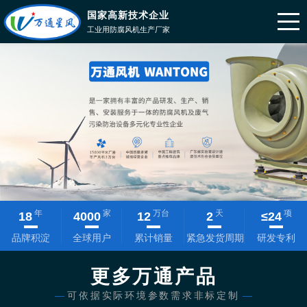
国家高新技术企业
工业用防腐风机生产厂家
年
家
万台
天
项
18
4000
12
2
≤
24
品牌积淀
全球用户
累计销量
紧急发货周期
研发专利
更多万通产品
—
可依据实际环境参数需求非标定制
—