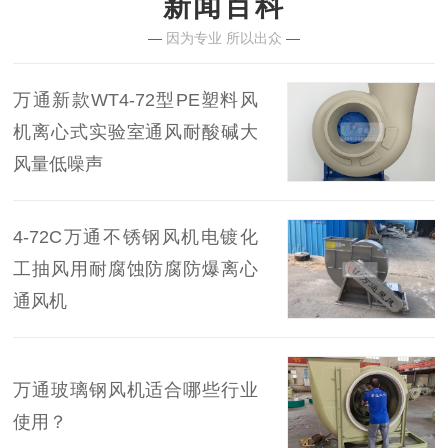
新闻百科
—
因为专业 所以出众
—
万通新款WT4-72型PE塑料风
机离心式实验室通风耐酸碱大
风量低噪声
4-72C万通不锈钢风机电镀化
工抽风用耐腐蚀防腐防爆离心
通风机
万通玻璃钢风机适合哪些行业
使用？