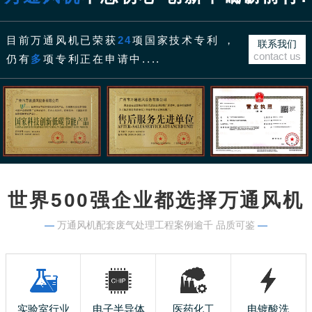
目前万通风机已荣获
24
项国家技术专利 ，
联系我们
contact us
仍有
多
项专利正在申请中....
世界500强企业都选择万通风机
—
万通风机配套废气处理工程案例逾千 品质可鉴
—
实验室行业
电子半导体
医药化工
电镀酸洗