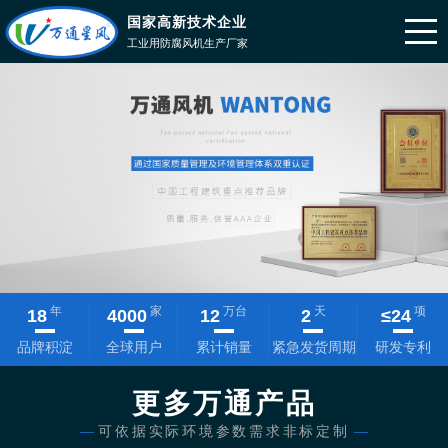
国家高新技术企业
工业用防腐风机生产厂家
年
家
万台
天
项
18
4000
12
2
≤
24
品牌积淀
全球用户
累计销量
紧急发货周期
研发专利
更多万通产品
—
可依据实际环境参数需求非标定制
—