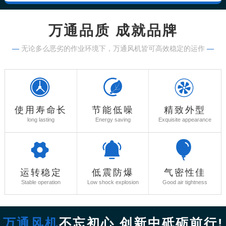
万通品质 成就品牌
—
无论多么恶劣的作业环境下，万通风机皆可高效稳定的运作
—
使用寿命长
节能低噪
精致外型
long lasting
Energy saving
Exquisite appearance
运转稳定
低震防爆
气密性佳
Stable operation
Low shock explosion
Good air tightness
万通风机
不忘初心 创新中砥砺前行!