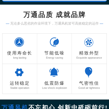
万通品质 成就品牌
—
无论多么恶劣的作业环境下，万通风机皆可高效稳定的运作
—
使用寿命长
节能低噪
精致外型
long lasting
Energy saving
Exquisite appearance
运转稳定
低震防爆
气密性佳
Stable operation
Low shock explosion
Good air tightness
万通风机
不忘初心 创新中砥砺前行!