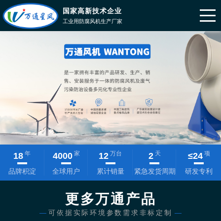
国家高新技术企业
工业用防腐风机生产厂家
年
家
万台
天
项
18
4000
12
2
≤
24
品牌积淀
全球用户
累计销量
紧急发货周期
研发专利
更多万通产品
—
可依据实际环境参数需求非标定制
—