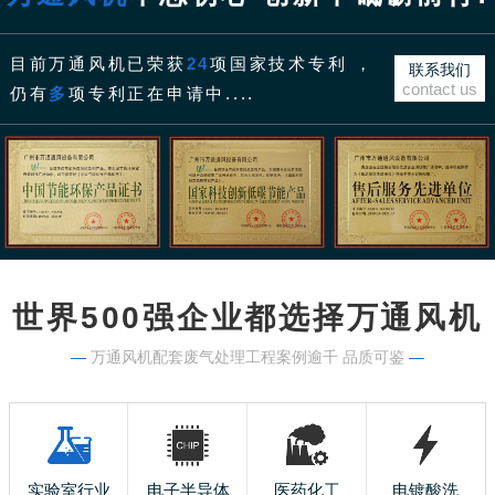
目前万通风机已荣获
24
项国家技术专利 ，
联系我们
contact us
仍有
多
项专利正在申请中....
世界500强企业都选择万通风机
—
万通风机配套废气处理工程案例逾千 品质可鉴
—
实验室行业
电子半导体
医药化工
电镀酸洗