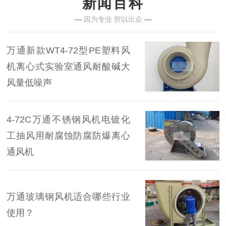
新闻百科
—
因为专业 所以出众
—
万通新款WT4-72型PE塑料风
机离心式实验室通风耐酸碱大
风量低噪声
4-72C万通不锈钢风机电镀化
工抽风用耐腐蚀防腐防爆离心
通风机
万通玻璃钢风机适合哪些行业
使用？