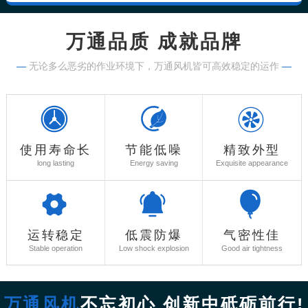
万通品质 成就品牌
—
无论多么恶劣的作业环境下，万通风机皆可高效稳定的运作
—
使用寿命长
节能低噪
精致外型
long lasting
Energy saving
Exquisite appearance
运转稳定
低震防爆
气密性佳
Stable operation
Low shock explosion
Good air tightness
万通风机
不忘初心 创新中砥砺前行!