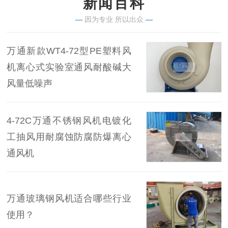
新闻百科
—
因为专业 所以出众
—
万通新款WT4-72型PE塑料风
机离心式实验室通风耐酸碱大
风量低噪声
4-72C万通不锈钢风机电镀化
工抽风用耐腐蚀防腐防爆离心
通风机
万通玻璃钢风机适合哪些行业
使用？