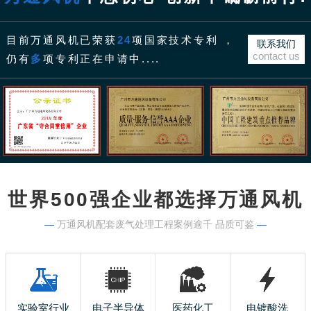
目前万通风机已荣获
24
项国家技术专利 ，
联系我们
contact us
仍有
多
项专利正在申请中....
世界500强企业都选择万通风机
—
万通风机配套废气处理工程案例逾千 品质可鉴
—
实验室行业
电子半导体
医药化工
电镀酸洗