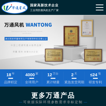
国家高新技术企业
工业用防腐风机生产厂家
年
家
万台
天
项
18
4000
12
2
≤
24
品牌积淀
全球用户
累计销量
紧急发货周期
研发专利
更多万通产品
—
可依据实际环境参数需求非标定制
—