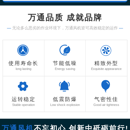
万通品质 成就品牌
—
无论多么恶劣的作业环境下，万通风机皆可高效稳定的运作
—
使用寿命长
节能低噪
精致外型
long lasting
Energy saving
Exquisite appearance
运转稳定
低震防爆
气密性佳
Stable operation
Low shock explosion
Good air tightness
万通风机
不忘初心 创新中砥砺前行!