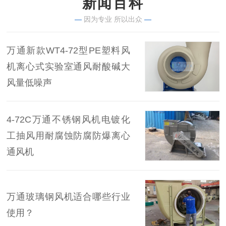
新闻百科
—
因为专业 所以出众
—
万通新款WT4-72型PE塑料风
机离心式实验室通风耐酸碱大
风量低噪声
4-72C万通不锈钢风机电镀化
工抽风用耐腐蚀防腐防爆离心
通风机
万通玻璃钢风机适合哪些行业
使用？