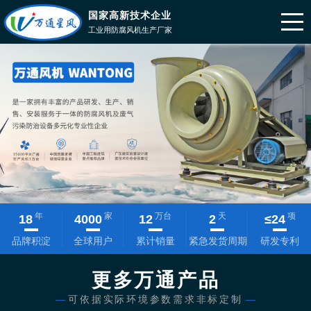
国家高新技术企业
工业用防腐风机生产厂家
年
家
万台
天
项
18
4000
12
2
≤
24
品牌积淀
全球用户
累计销量
紧急发货周期
研发专利
更多万通产品
—
可依据实际环境参数需求非标定制
—