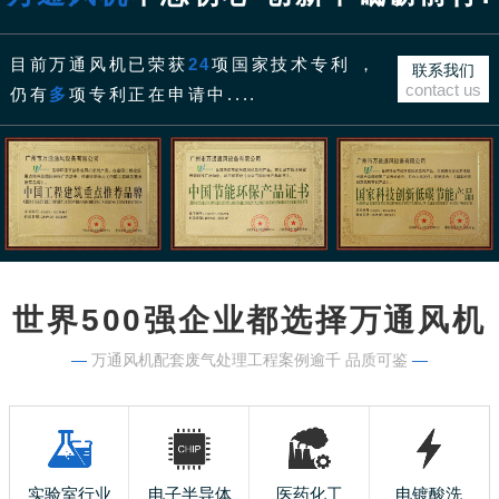
目前万通风机已荣获
24
项国家技术专利 ，
联系我们
contact us
仍有
多
项专利正在申请中....
世界500强企业都选择万通风机
—
万通风机配套废气处理工程案例逾千 品质可鉴
—
实验室行业
电子半导体
医药化工
电镀酸洗