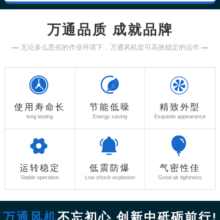
万通品质 成就品牌
—
无论多么恶劣的作业环境下，万通风机皆可高效稳定的运作
—
使用寿命长
节能低噪
精致外型
long lasting
Energy saving
Exquisite appearance
运转稳定
低震防爆
气密性佳
Stable operation
Low shock explosion
Good air tightness
万通风机
不忘初心 创新中砥砺前行!