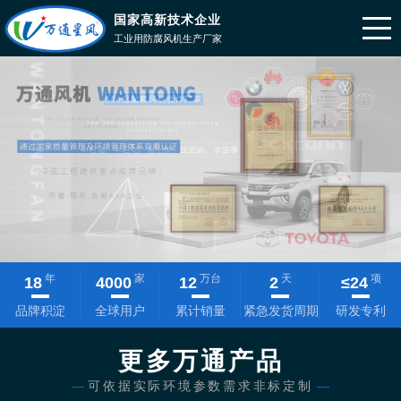
国家高新技术企业
工业用防腐风机生产厂家
年
家
万台
天
项
18
4000
12
2
≤
24
品牌积淀
全球用户
累计销量
紧急发货周期
研发专利
更多万通产品
—
可依据实际环境参数需求非标定制
—