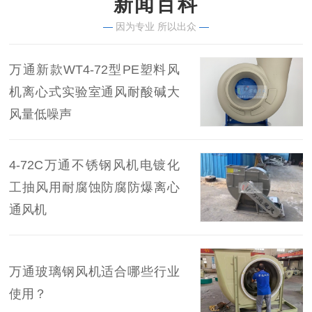
新闻百科
—
因为专业 所以出众
—
万通新款WT4-72型PE塑料风
机离心式实验室通风耐酸碱大
风量低噪声
4-72C万通不锈钢风机电镀化
工抽风用耐腐蚀防腐防爆离心
通风机
万通玻璃钢风机适合哪些行业
使用？