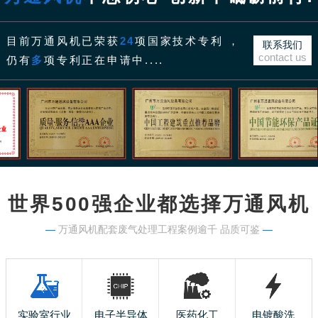
目前万通风机已荣获
24
项国家技术专利 ，
联系我们
contact us
仍有
多
项专利正在申请中....
世界500强企业都选择万通风机
—
万通风机配套废气处理工程案例逾千 品质可鉴
—
实验室行业
电子半导体
医药化工
电镀酸洗