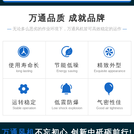
万通品质 成就品牌
—
无论多么恶劣的作业环境下，万通风机皆可高效稳定的运作
—
使用寿命长
节能低噪
精致外型
long lasting
Energy saving
Exquisite appearance
运转稳定
低震防爆
气密性佳
Stable operation
Low shock explosion
Good air tightness
万通风机
不忘初心 创新中砥砺前行!