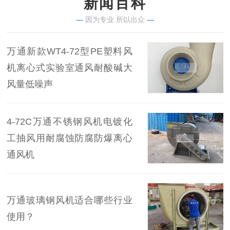
新闻百科
—
因为专业 所以出众
—
万通新款WT4-72型PE塑料风
机离心式实验室通风耐酸碱大
风量低噪声
4-72C万通不锈钢风机电镀化
工抽风用耐腐蚀防腐防爆离心
通风机
万通玻璃钢风机适合哪些行业
使用？