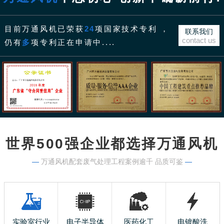
目前万通风机已荣获
24
项国家技术专利 ，
联系我们
contact us
仍有
多
项专利正在申请中....
世界500强企业都选择万通风机
—
万通风机配套废气处理工程案例逾千 品质可鉴
—
实验室行业
电子半导体
医药化工
电镀酸洗