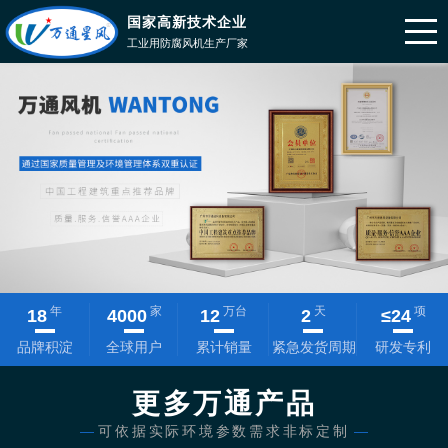
国家高新技术企业
工业用防腐风机生产厂家
年
家
万台
天
项
18
4000
12
2
≤
24
品牌积淀
全球用户
累计销量
紧急发货周期
研发专利
更多万通产品
—
可依据实际环境参数需求非标定制
—