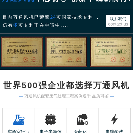
目前万通风机已荣获
24
项国家技术专利 ，
联系我们
contact us
仍有
多
项专利正在申请中....
世界500强企业都选择万通风机
—
万通风机配套废气处理工程案例逾千 品质可鉴
—
实验室行业
电子半导体
医药化工
电镀酸洗