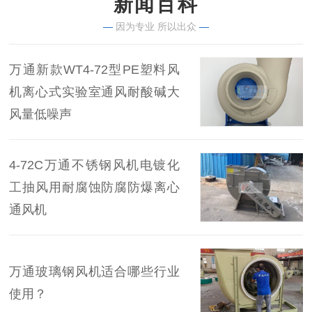
新闻百科
—
因为专业 所以出众
—
万通新款WT4-72型PE塑料风
机离心式实验室通风耐酸碱大
风量低噪声
4-72C万通不锈钢风机电镀化
工抽风用耐腐蚀防腐防爆离心
通风机
万通玻璃钢风机适合哪些行业
使用？