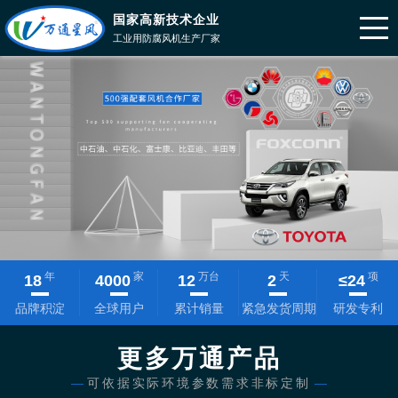
国家高新技术企业
工业用防腐风机生产厂家
年
家
万台
天
项
18
4000
12
2
≤
24
品牌积淀
全球用户
累计销量
紧急发货周期
研发专利
更多万通产品
—
可依据实际环境参数需求非标定制
—