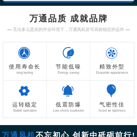
万通品质 成就品牌
—
无论多么恶劣的作业环境下，万通风机皆可高效稳定的运作
—
使用寿命长
节能低噪
精致外型
long lasting
Energy saving
Exquisite appearance
运转稳定
低震防爆
气密性佳
Stable operation
Low shock explosion
Good air tightness
万通风机
不忘初心 创新中砥砺前行!