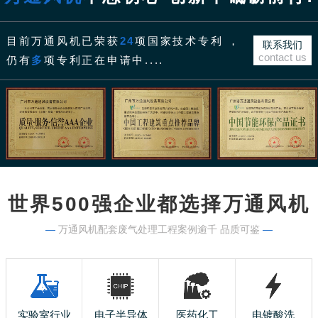
目前万通风机已荣获
24
项国家技术专利 ，
联系我们
contact us
仍有
多
项专利正在申请中....
世界500强企业都选择万通风机
—
万通风机配套废气处理工程案例逾千 品质可鉴
—
实验室行业
电子半导体
医药化工
电镀酸洗