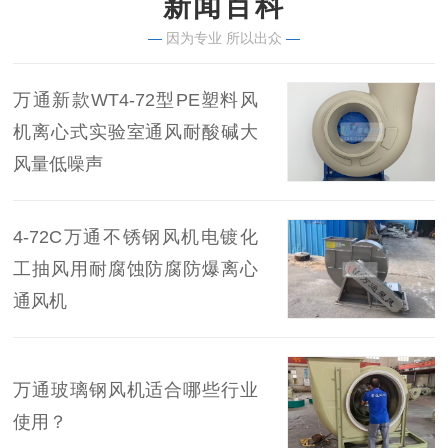
新闻百科
—
因为专业 所以出众
—
万通新款WT4-72型PE塑料风
机离心式实验室通风耐酸碱大
风量低噪声
4-72C万通不锈钢风机电镀化
工抽风用耐腐蚀防腐防爆离心
通风机
万通玻璃钢风机适合哪些行业
使用？