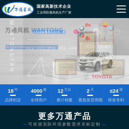
国家高新技术企业
工业用防腐风机生产厂家
年
家
万台
天
项
18
4000
12
2
≤
24
品牌积淀
全球用户
累计销量
紧急发货周期
研发专利
更多万通产品
—
可依据实际环境参数需求非标定制
—