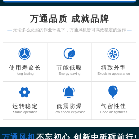
万通品质 成就品牌
—
无论多么恶劣的作业环境下，万通风机皆可高效稳定的运作
—
使用寿命长
节能低噪
精致外型
long lasting
Energy saving
Exquisite appearance
运转稳定
低震防爆
气密性佳
Stable operation
Low shock explosion
Good air tightness
万通风机
不忘初心 创新中砥砺前行!