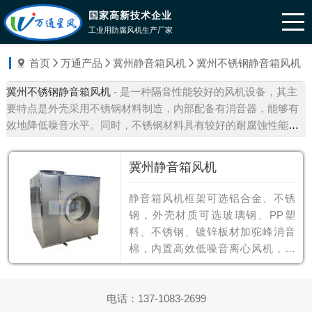
国家高新技术企业
工业用防腐风机生产厂家
首页
万通产品
冀州静音箱风机
冀州不锈钢静音箱风机
冀州不锈钢静音箱风机
- 是一种隔音性能较好的风机设备，其主
要特点是外壳采用不锈钢材料制造，内部配备有消音器，能够有
效地降低噪音水平。同时，不锈钢材料具有较好的耐腐蚀性能，
能够适应一些特殊的环境要求。不锈钢隔音箱风机通常由风机、
隔音箱和支架等组成，其外壳采用不锈钢材料制造，内部配备有
冀州静音箱风机
吸声材料和消音器，能够有效地降低噪音水平。此外，箱体表面
通常进行特殊处理，能够防止污染物沾附，提高了使用寿命。该
静音箱风机框架可选铝合金、不锈
风机还配备有风机防护网和防护装置等安全保护措施，保证了使
钢，外壳材质可选玻璃钢、PP塑
用安全。
料、不锈钢、镀锌板材加驼峰消音
棉，内置高效低噪音离心风机，独
立散热风扇降温设计，符合噪声标
准
电话：
137-1083-2699